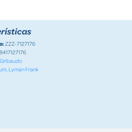
rísticas
a:
ZZZ-7127176
8417127176
Gribaudo
um, Lyman Frank