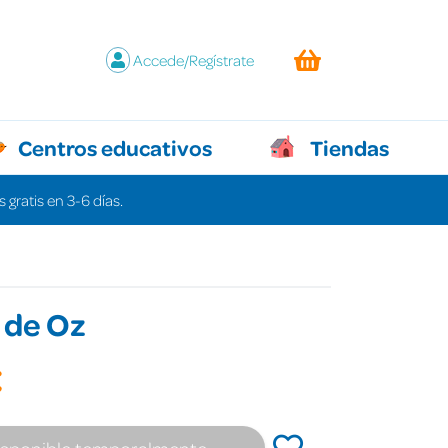
Accede/Regístrate
Centros educativos
Tiendas
 gratis en 3-6 días.
 de Oz
€
isponible temporalmente