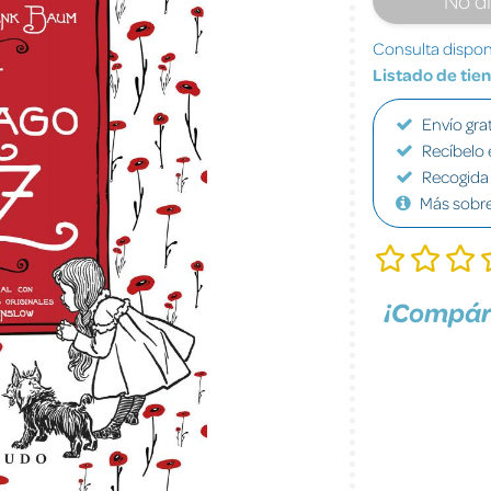
Consulta disponi
Listado de tie
Envío grat
Recíbelo 
Recogida 
Más sobr
¡Compár