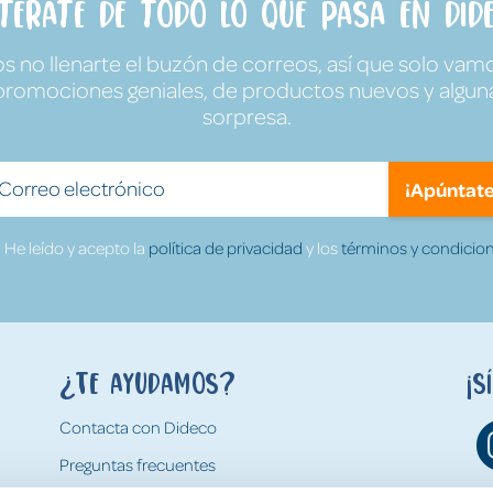
ntérate de todo lo que pasa en Dide
no llenarte el buzón de correos, así que solo vamo
promociones geniales, de productos nuevos y algun
sorpresa.
¡Apúntate
He leído y acepto la
política de privacidad
y los
términos y condicion
¿Te ayudamos?
¡S
Contacta con Dideco
Preguntas frecuentes