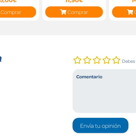
Comprar
Comprar
n
Debes i
Envía tu opinión