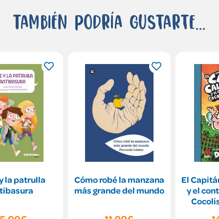
También podría gustarte...
y la patrulla
Cómo robé la manzana
El Capitá
tibasura
más grande del mundo
y el con
Cocoli
15,00€
11,90€
1