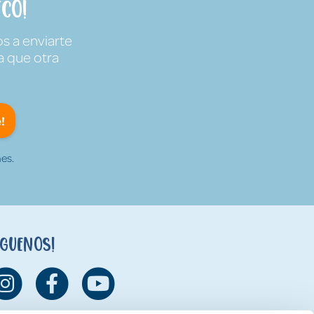
co!
s a enviarte
a que otra
!
es.
íguenos!