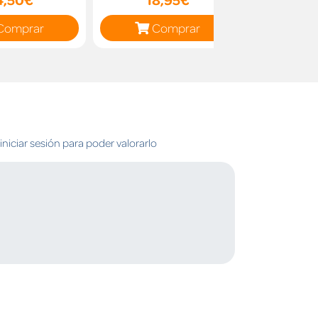
Comprar
Comprar
C
niciar sesión para poder valorarlo