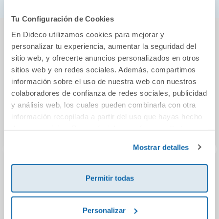
Tu Configuración de Cookies
También podría gustarte...
En Dideco utilizamos cookies para mejorar y
personalizar tu experiencia, aumentar la seguridad del
sitio web, y ofrecerte anuncios personalizados en otros
sitios web y en redes sociales. Además, compartimos
información sobre el uso de nuestra web con nuestros
colaboradores de confianza de redes sociales, publicidad
y análisis web, los cuales pueden combinarla con otra
información recopilada a partir del uso que hayas hecho
de sus servicios. Para más información consulta la
Política de Cookies
y la
Política de Privacidad
.
Mostrar detalles
Aristotle and
Los perros pirata 3.
M
Permitir todas
Dante Discover the
En las garras de
instr
Secrets of the
Barbagato
el f
Universe
Personalizar
13,81€
12,95€