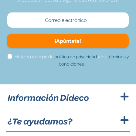
¡Apúntate!
He leído y acepto la
política de privacidad
y los
términos y
condiciones.
Información Dideco
¿Te ayudamos?