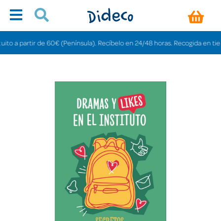
 a partir de 60€ (Península). Recíbelo en 24/48 horas. Recogida en tiendas g