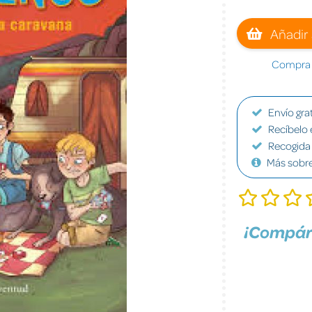
Añadir 
Compra a
Envío grat
Recíbelo 
Recogida 
Más sobr
¡Compár