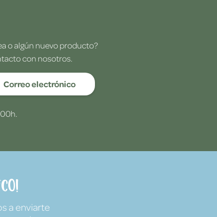
dea o algún nuevo producto?
ntacto con nosotros.
Correo electrónico
:00h.
co!
s a enviarte