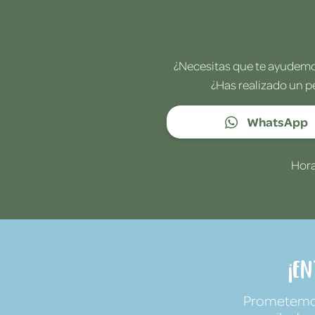
¿Necesitas que te ayudemos
¿Has realizado un p
WhatsApp
Hora
¡E
Prometemos 