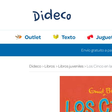
Outlet
Texto
Jugue
Envío gratuito a pa
Dideco
Libros
Libros juveniles
Los Cinco en l