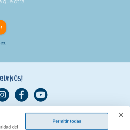
a que otra
!
es.
íguenos!
Permitir todas
ridad del