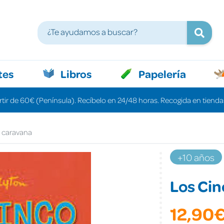
tes
Libros
Papelería
rtir de 60€ (Península). Recíbelo en 24/48 horas. Recogida en tiendas
a caravana
+10 años
Los Cin
12,90