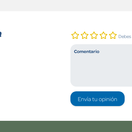
n
Debes i
Envía tu opinión