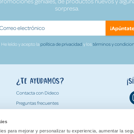
promociones geniales, de productos nuevos y algun
sorpresa.
¡Apúntate
He leído y acepto la
política de privacidad
y los
términos y condicion
¿Te ayudamos?
¡S
Contacta con Dideco
Preguntas frecuentes
Formas de pago
kies
Gastos y condiciones de envío
es para mejorar y personalizar tu experiencia, aumentar la segu
Devoluciones