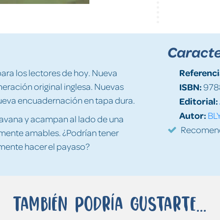
Caracte
Referenci
ara los lectores de hoy. Nueva
eración original inglesa. Nuevas
ISBN:
978
 Nueva encuadernación en tapa dura.
Editorial:
Autor:
BL
ravana y acampan al lado de una
Recomenda
mente amables. ¿Podrían tener
emente hacer el payaso?
También podría gustarte...