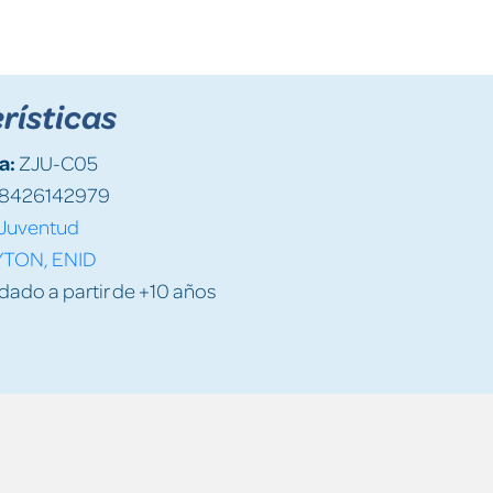
rísticas
a:
ZJU-C05
8426142979
Juventud
YTON, ENID
do a partir de +10 años