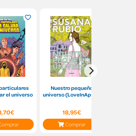
particulares
Nuestro pequeño
Maldito
ar el universo
universo (LoveInApp 2)
3,70€
18,95€
16
Comprar
Comprar
C