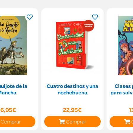
uijote de la
Cuatro destinos y una
Clases 
Mancha
nochebuena
para salv
16,95€
22,95€
1
Comprar
Comprar