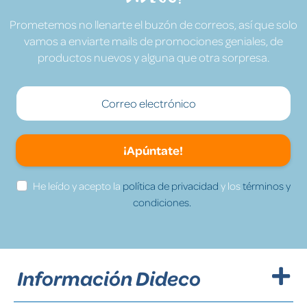
Prometemos no llenarte el buzón de correos, así que solo
vamos a enviarte mails de promociones geniales, de
productos nuevos y alguna que otra sorpresa.
¡Apúntate!
He leído y acepto la
política de privacidad
y los
términos y
condiciones.
Información Dideco