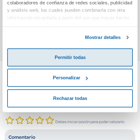
colaboradores de confianza de redes sociales, publicidad
aparición estelar
Arquimaes
Ares 1
y análisis web, los cuales pueden combinarla con otra
eq
información recopilada a partir del uso que hayas hecho
14,50€
17,00€
de sus servicios. Para más información consulta la
Política de Cookies
y la
Política de Privacidad
.
Comprar
Comprar
Mostrar detalles
Permitir todas
Personalizar
Cuéntanos tu opinión
¡Sé el primero en valorar este producto!
Rechazar todas
Debes iniciar sesión para poder valorarlo