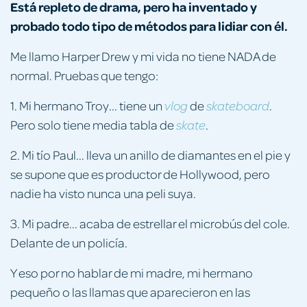
Está repleto de drama, pero ha inventado y
probado todo tipo de métodos para lidiar con él.
Me llamo Harper Drew y mi vida no tiene NADA de
normal. Pruebas que tengo:
1. Mi hermano Troy... tiene un
de
.
vlog
skateboard
Pero solo tiene media tabla de
.
skate
2. Mi tío Paul... lleva un anillo de diamantes en el pie y
se supone que es productor de Hollywood, pero
nadie ha visto nunca una peli suya.
3. Mi padre... acaba de estrellar el microbús del cole.
Delante de un policía.
Y eso por no hablar de mi madre, mi hermano
pequeño o las llamas que aparecieron en las