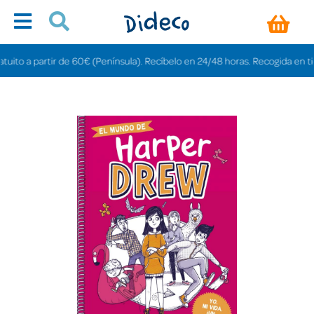
o a partir de 60€ (Península). Recíbelo en 24/48 horas. Recogida en tiendas