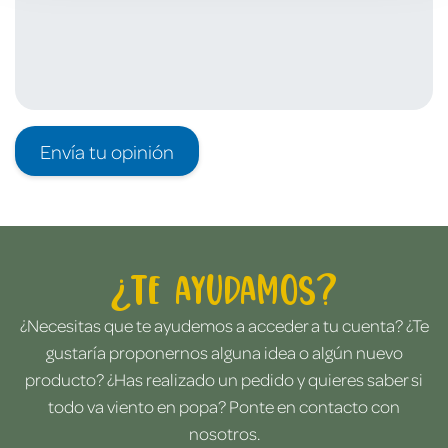
Envía tu opinión
¿Te ayudamos?
¿Necesitas que te ayudemos a acceder a tu cuenta? ¿Te
gustaría proponernos alguna idea o algún nuevo
producto? ¿Has realizado un pedido y quieres saber si
todo va viento en popa? Ponte en contacto con
nosotros.