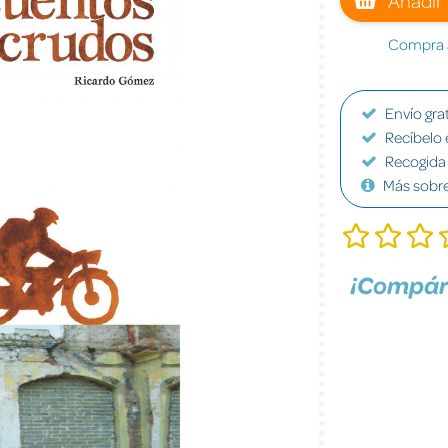
Compra a
Envío grat
Recíbelo 
Recogida 
Más sobr
¡Compár