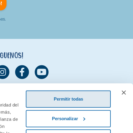
!
es.
íguenos!
Permitir todas
ridad del
demás,
Personalizar
fianza de
ión