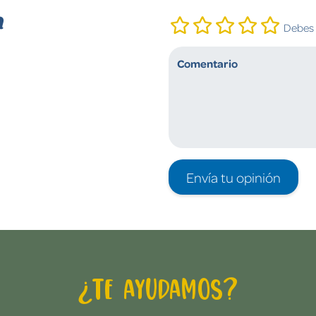
n
Debes i
Envía tu opinión
¿Te ayudamos?