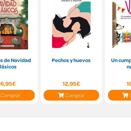
s de Navidad
Pechos y huevos
Un cump
lásicos
n
16,95€
12,95€
1
Comprar
Comprar