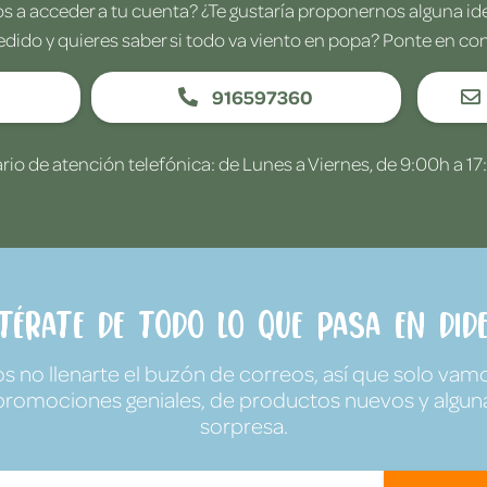
 a acceder a tu cuenta? ¿Te gustaría proponernos alguna i
edido y quieres saber si todo va viento en popa? Ponte en co
916597360
rio de atención telefónica: de Lunes a Viernes, de 9:00h a 17
ntérate de todo lo que pasa en Dide
no llenarte el buzón de correos, así que solo vamo
promociones geniales, de productos nuevos y algun
sorpresa.