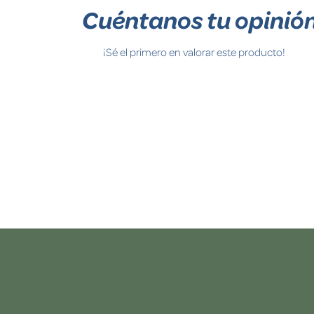
Cuéntanos tu opinió
¡Sé el primero en valorar este producto!