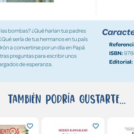
Caracte
 las bombas? ¿Qué harían tus padres
 ¿Qué sería de tus hermanos en tu país
Referenci
ón a convertirse por un día en Papá
ISBN:
9788
ras preguntas para escribir unos
Editorial:
cargados de esperanza.
También podría gustarte...