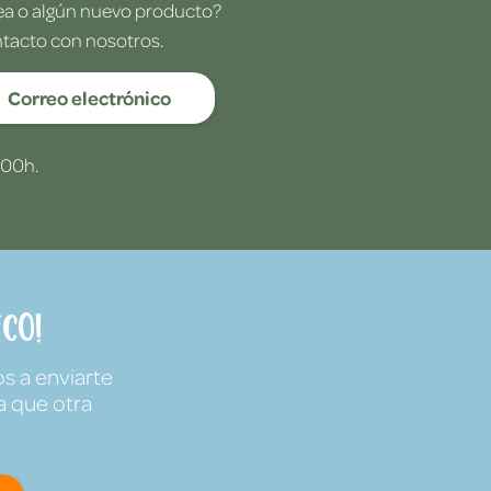
dea o algún nuevo producto?
ntacto con nosotros.
Correo electrónico
:00h.
co!
s a enviarte
a que otra