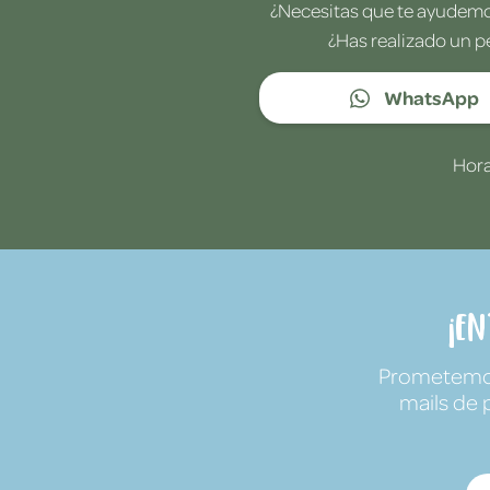
¿Necesitas que te ayudemos
¿Has realizado un p
WhatsApp
Hora
¡E
Prometemos 
mails de 