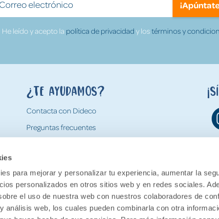
¡Apúntate
He leído y acepto la
política de privacidad
y los
términos y condicion
¿Te ayudamos?
¡S
Contacta con Dideco
Preguntas frecuentes
Formas de pago
kies
Gastos y condiciones de envío
es para mejorar y personalizar tu experiencia, aumentar la segu
Devoluciones
ncios personalizados en otros sitios web y en redes sociales. A
obre el uso de nuestra web con nuestros colaboradores de con
 y análisis web, los cuales pueden combinarla con otra informac