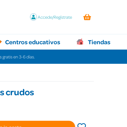
Accede/Regístrate
Centros educativos
Tiendas
 gratis en 3-6 días.
s crudos
€
a la cesta