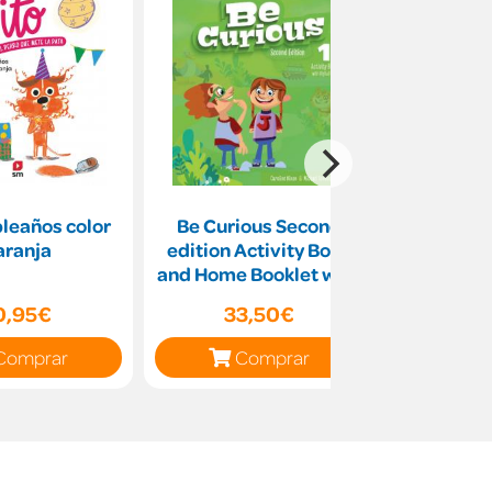
leaños color
Be Curious Second
Lo inn
aranja
edition Activity Book
and Home Booklet with
Digital Pack Level
0,95€
33,50€
17
Comprar
Comprar
C