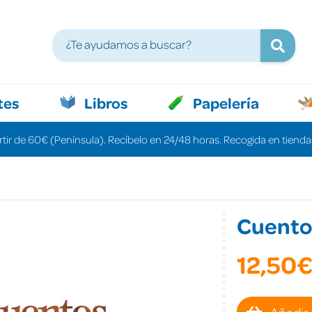
tes
Libros
Papelería
rtir de 60€ (Península). Recíbelo en 24/48 horas. Recogida en tiendas
Cuento
12,50
Añadir 