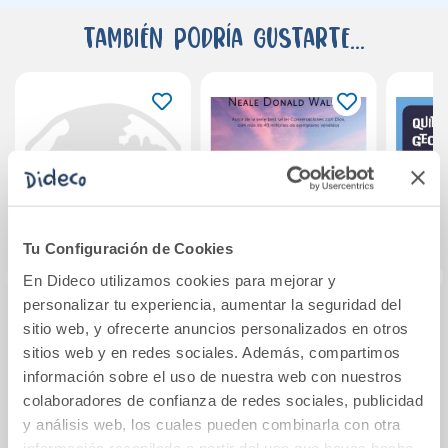
También podría gustarte...
Tu Configuración de Cookies
En Dideco utilizamos cookies para mejorar y
personalizar tu experiencia, aumentar la seguridad del
sitio web, y ofrecerte anuncios personalizados en otros
Active minds eso 4
La solución de Dios
Projec
sitios web y en redes sociales. Además, compartimos
student
ce
cu
información sobre el uso de nuestra web con nuestros
Mate
colaboradores de confianza de redes sociales, publicidad
39,00€
20,90€
y análisis web, los cuales pueden combinarla con otra
información recopilada a partir del uso que hayas hecho