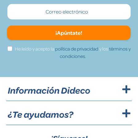
¡Apúntate!
He leído y acepto la
política de privacidad
y los
términos y
condiciones.
Información Dideco
¿Te ayudamos?