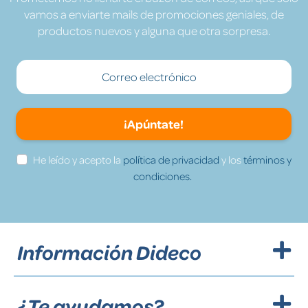
vamos a enviarte mails de promociones geniales, de
productos nuevos y alguna que otra sorpresa.
¡Apúntate!
He leído y acepto la
política de privacidad
y los
términos y
condiciones.
Información Dideco
¿Te ayudamos?