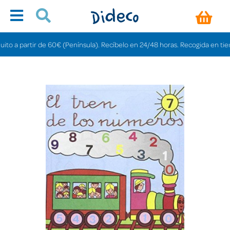
a partir de 60€ (Península). Recíbelo en 24/48 horas. Recogida en tiendas g