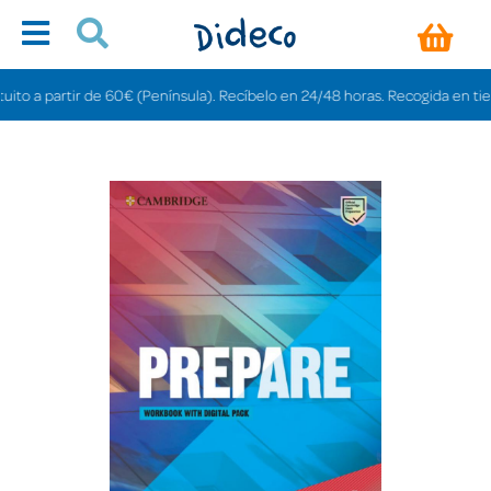
 a partir de 60€ (Península). Recíbelo en 24/48 horas. Recogida en tiendas 