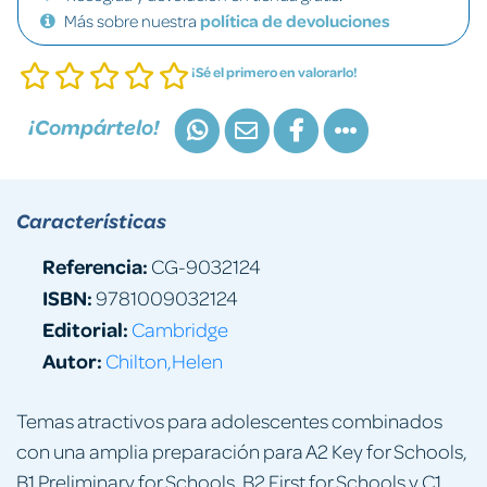
Más sobre nuestra
política de devoluciones
¡Sé el primero en valorarlo!
¡Compártelo!
Características
Referencia:
CG-9032124
ISBN:
9781009032124
Editorial:
Cambridge
Autor:
Chilton,Helen
Temas atractivos para adolescentes combinados
con una amplia preparación para A2 Key for Schools,
B1 Preliminary for Schools, B2 First for Schools y C1