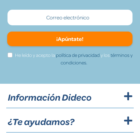
¡Apúntate!
He leído y acepto la
política de privacidad
y los
términos y
condiciones.
Información Dideco
¿Te ayudamos?