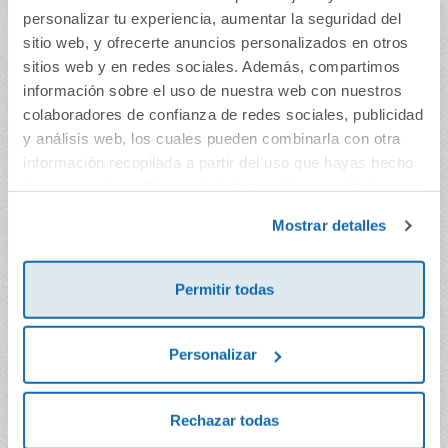
nieves
personalizar tu experiencia, aumentar la seguridad del
sitio web, y ofrecerte anuncios personalizados en otros
11,95€
30,00€
sitios web y en redes sociales. Además, compartimos
Comprar
Comprar
información sobre el uso de nuestra web con nuestros
colaboradores de confianza de redes sociales, publicidad
y análisis web, los cuales pueden combinarla con otra
información recopilada a partir del uso que hayas hecho
de sus servicios. Para más información consulta la
Política de Cookies
y la
Política de Privacidad
.
Mostrar detalles
Permitir todas
Personalizar
Gatlock 1: A
Los árboles también
desaparición dos
hacen caca
Rechazar todas
ratos