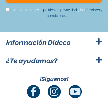
He leído y acepto la
política de privacidad
y los
términos y
condiciones.
Información Dideco
¿Te ayudamos?
¡Síguenos!