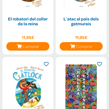
El robatori del collar
L´atac al país dels
de la reina
gatmurais
11,95€
11,95€
Comprar
Comprar