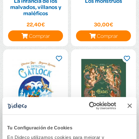
La infancia de los
Los monstruos
malvados, villanos y
maléficos
22,40€
30,00€
Comprar
Comprar
Tu Configuración de Cookies
El gatominable
Las hadas
En Dideco utilizamos cookies para mejorar y
monstruo de las