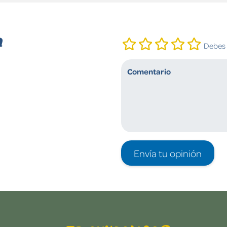
n
Debes i
Envía tu opinión