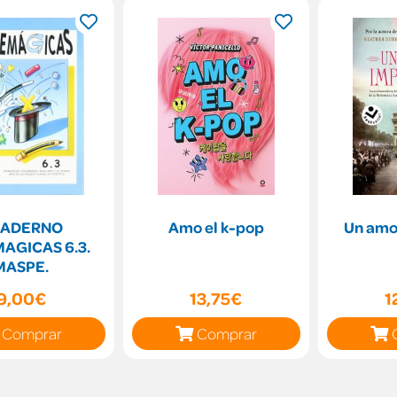
UADERNO
Amo el k-pop
Un amo
AGICAS 6.3.
MASPE.
9,00€
13,75€
1
Comprar
Comprar