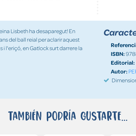
Caracte
a reina Lisbeth ha desaparegut! En
 del ball reial per aclarir aquest
Referenci
 i l'eriçó, en Gatlock surt darrere la
ISBN:
978
Editorial:
Autor:
PE
Dimension
También podría gustarte...