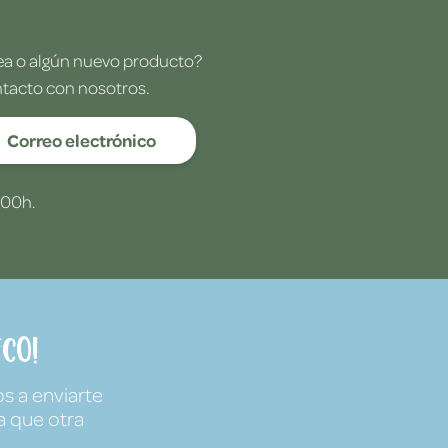
dea o algún nuevo producto?
ntacto con nosotros.
Correo electrónico
:00h.
co!
s a enviarte
a que otra