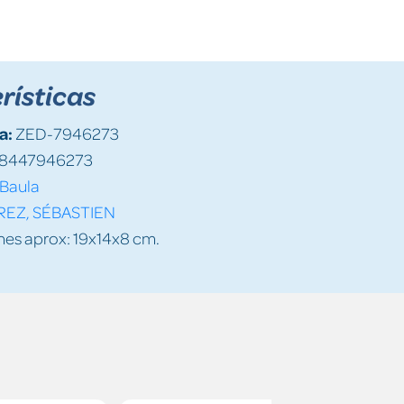
rísticas
a:
ZED-7946273
8447946273
Baula
REZ, SÉBASTIEN
es aprox: 19x14x8 cm.