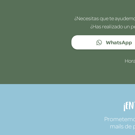
¿Necesitas que te ayudemos
¿Has realizado un p
WhatsApp
Hora
¡E
Prometemos 
mails de 