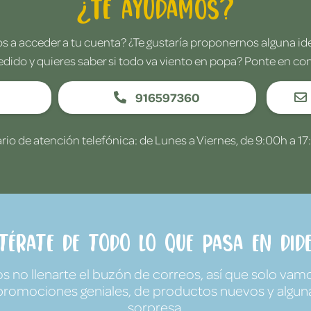
¿Te ayudamos?
 a acceder a tu cuenta? ¿Te gustaría proponernos alguna i
edido y quieres saber si todo va viento en popa? Ponte en co
916597360
rio de atención telefónica: de Lunes a Viernes, de 9:00h a 17
ntérate de todo lo que pasa en Dide
no llenarte el buzón de correos, así que solo vamo
promociones geniales, de productos nuevos y algun
sorpresa.