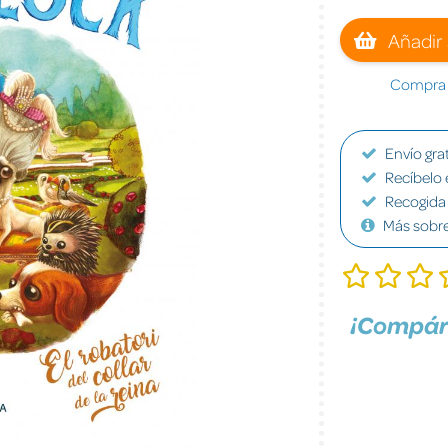
Añadir 
Compra a
Envío grat
Recíbelo 
Recogida 
Más sobr
¡Compár