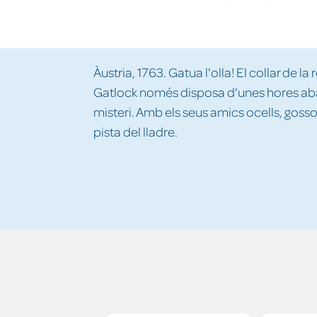
Àustria, 1763. Gatua l'olla! El collar de l
Gatlock només disposa d'unes hores abans
misteri. Amb els seus amics ocells, gossos
pista del lladre.