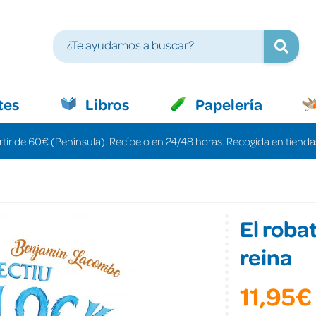
tes
Libros
Papelería
rtir de 60€ (Península). Recíbelo en 24/48 horas. Recogida en tiendas
El robat
reina
11,95€