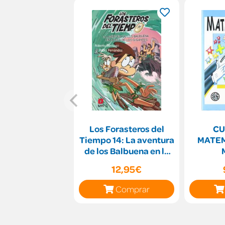
Los Forasteros del
C
Tiempo 14: La aventura
MATEM
de los Balbuena en la
isla de los giga
12,95€
Comprar