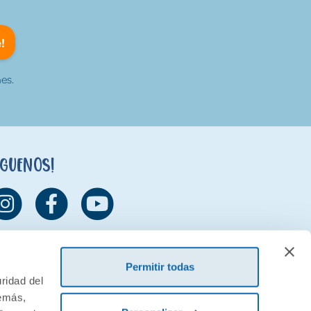
!
es.
íguenos!
Permitir todas
ridad del
demás,