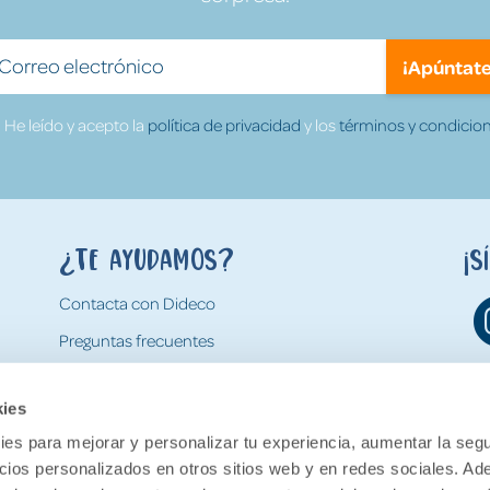
¡Apúntate
He leído y acepto la
política de privacidad
y los
términos y condicion
¿Te ayudamos?
¡S
Contacta con Dideco
Preguntas frecuentes
Formas de pago
kies
Gastos y condiciones de envío
es para mejorar y personalizar tu experiencia, aumentar la segu
Devoluciones
ncios personalizados en otros sitios web y en redes sociales. A