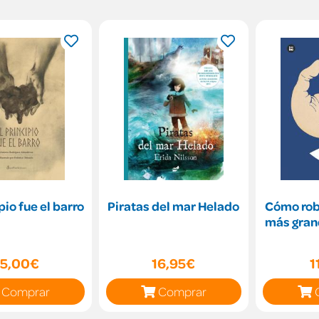
pio fue el barro
Piratas del mar Helado
Cómo rob
más gran
15,00€
16,95€
1
Comprar
Comprar