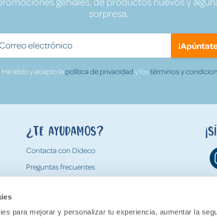
promociones geniales, de productos nuevos y algun
sorpresa.
¡Apúntate
He leído y acepto la
política de privacidad
y los
términos y condicion
¿Te ayudamos?
¡S
Contacta con Dideco
Preguntas frecuentes
Formas de pago
kies
Gastos y condiciones de envío
es para mejorar y personalizar tu experiencia, aumentar la segu
Devoluciones