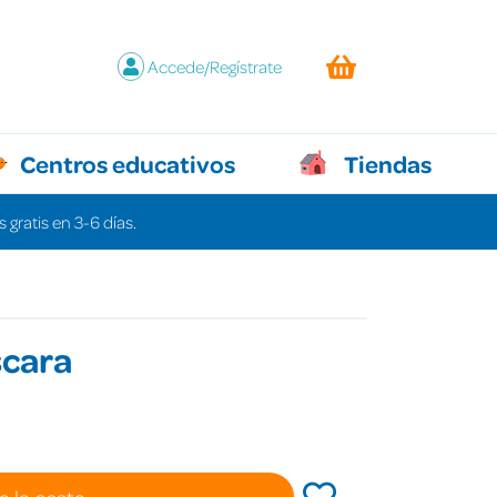
Accede/Regístrate
Centros educativos
Tiendas
 gratis en 3-6 días.
scara
€
a la cesta