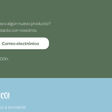
dea o algún nuevo producto?
ntacto con nosotros.
Correo electrónico
:00h.
co!
s a enviarte