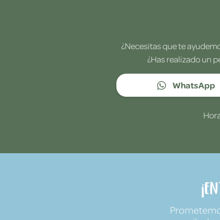
¿Necesitas que te ayudemos
¿Has realizado un p
WhatsApp
Hora
¡E
Prometemos 