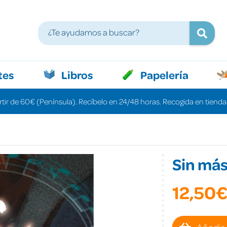
tes
Libros
Papelería
rtir de 60€ (Península). Recíbelo en 24/48 horas. Recogida en tiendas
Sin má
12,50
Añadir 