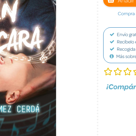
Compra a
Envío grat
Recíbelo 
Recogida 
Más sobr
¡Compár