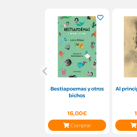
Bestiapoemas y otros
Al princi
bichos
16,00€
Comprar