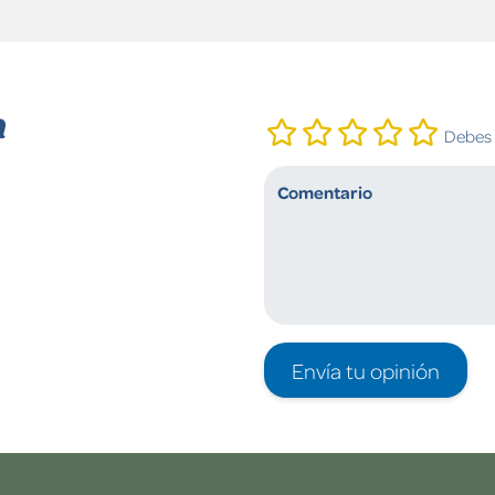
n
Debes i
Envía tu opinión