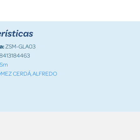
rísticas
a:
ZSM-GLA03
8413184463
Sm
MEZ CERDÁ, ALFREDO