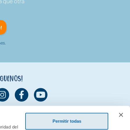
a que otra
!
es.
íguenos!
Permitir todas
ridad del