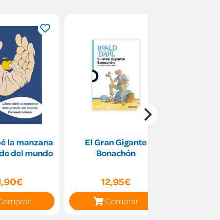
é la manzana
El Gran Gigante
Ottoline 
de del mundo
Bonachón
1,90€
12,95€
15
Comprar
Comprar
C