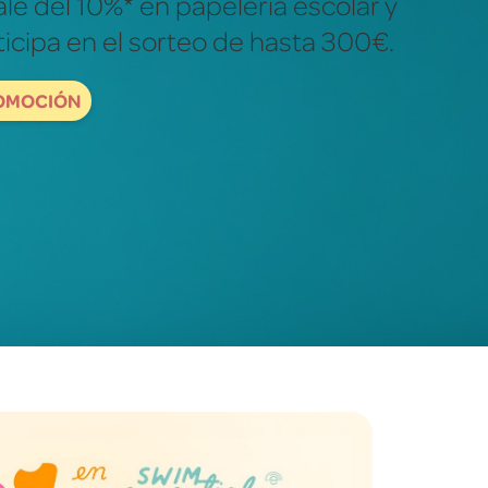
ales para descubrir y explorar el
dad.
ORDBOOKS