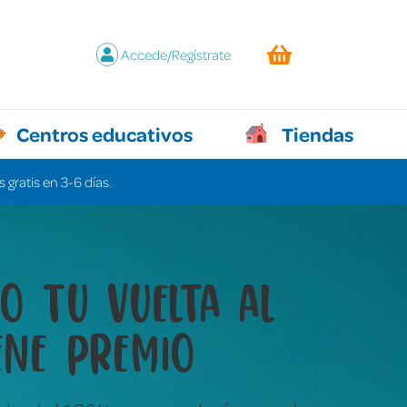
Accede/Regístrate
Centros educativos
Tiendas
 gratis en 3-6 días.
y juegos que lo
n todo sin decir ni
labra