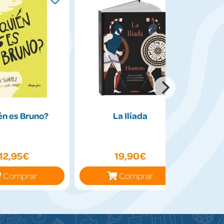
én es Bruno?
La Ilíada
Perc
diose
la
12,95€
19,90€
Comprar
Comprar