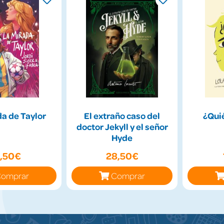
a de Taylor
El extraño caso del
¿Qui
doctor Jekyll y el señor
Hyde
2,50€
28,50€
omprar
Comprar