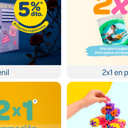
nil
2x1 en p