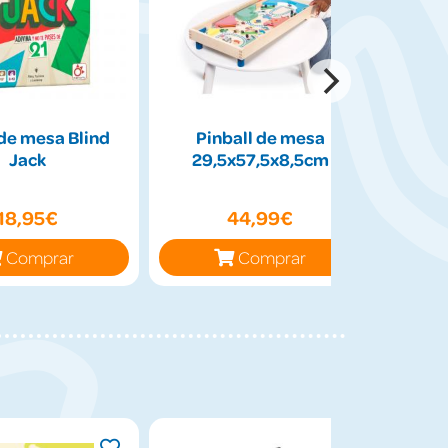
de mesa Blind
Pinball de mesa
Peluch
Jack
29,5x57,5x8,5cm
50cm
18,95€
44,99€
Comprar
Comprar