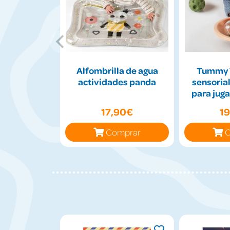
Alfombrilla de agua
Tummy 
actividades panda
sensorial
para juga
17,90€
1
Comprar
C