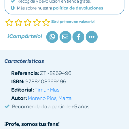
Recogida y devolución en tienda gratis.
Más sobre nuestra
política de devoluciones
¡Sé el primero en valorarlo!
¡Compártelo!
Características
Referencia:
ZTI-8269496
ISBN:
9788408269496
Editorial:
Timun Mas
Autor:
Moreno Ríos, Marta
Recomendado a partir de +5 años
¡Profe, somos tus fans!