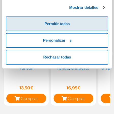
Política de Cookies
y la
Política de Privacidad
.
Mostrar detalles
Permitir todas
Personalizar
Rechazar todas
Tuntún
¡Chao, chupete!
Un píc
13,50€
16,95€
Comprar
Comprar