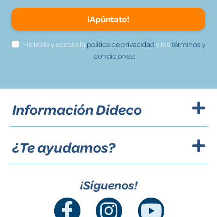
¡Apúntate!
He leído y acepto la
política de privacidad
y los
términos y
condiciones.
Información Dideco
¿Te ayudamos?
¡Síguenos!