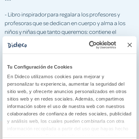
***
- Libro inspirador para regalar a los profesores y
profesoras que se dedican en cuerpo y alma a los
niños y niñas que tanto queremos: contiene el
mensaje perfecto para transmitir el
agradecimiento de todas las familias
.
ilustraciones divertidas y simbólicas
- Con unas
Tu Configuración de Cookies
que emocionarán a grandes y pequeños.
En Dideco utilizamos cookies para mejorar y
- Marta Moreno ha ilustrado cuentos de gran éxito,
personalizar tu experiencia, aumentar la seguridad del
sitio web, y ofrecerte anuncios personalizados en otros
como
El hilo invisible
. Además, es profesora y
sitios web y en redes sociales. Además, compartimos
conoce bien el imaginario escolar.
información sobre el uso de nuestra web con nuestros
colaboradores de confianza de redes sociales, publicidad
y análisis web, los cuales pueden combinarla con otra
También podría gustarte...
información recopilada a partir del uso que hayas hecho
de sus servicios. Para más información consulta la