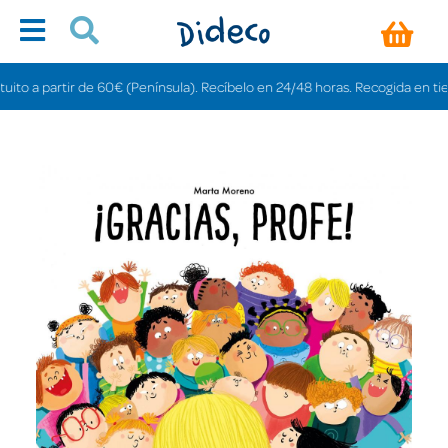
a partir de 60€ (Península). Recíbelo en 24/48 horas. Recogida en tiendas g