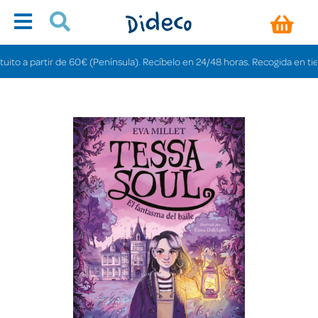
 a partir de 60€ (Península). Recíbelo en 24/48 horas. Recogida en tiendas 