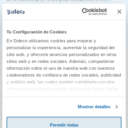
que ya acumula más de 24.000 libros
última sirena
vendidos.
*Una serie unisex llena de misterio, amistad,
Tu Configuración de Cookies
suspense ¡y fantasmas!
En Dideco utilizamos cookies para mejorar y
personalizar tu experiencia, aumentar la seguridad del
sitio web, y ofrecerte anuncios personalizados en otros
También podría gustarte...
sitios web y en redes sociales. Además, compartimos
información sobre el uso de nuestra web con nuestros
colaboradores de confianza de redes sociales, publicidad
y análisis web, los cuales pueden combinarla con otra
información recopilada a partir del uso que hayas hecho
de sus servicios. Para más información consulta la
Política de Cookies
y la
Política de Privacidad
.
Mostrar detalles
Permitir todas