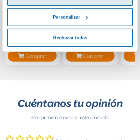
Personalizar
Pack Antón Piñón
EL DADO NO TIENE
Una l
PUNTOS (PALO)
CUENTALETRAS
Rechazar todas
19,95€
5,48€
Comprar
Comprar
Cuéntanos tu opinión
¡Sé el primero en valorar este producto!