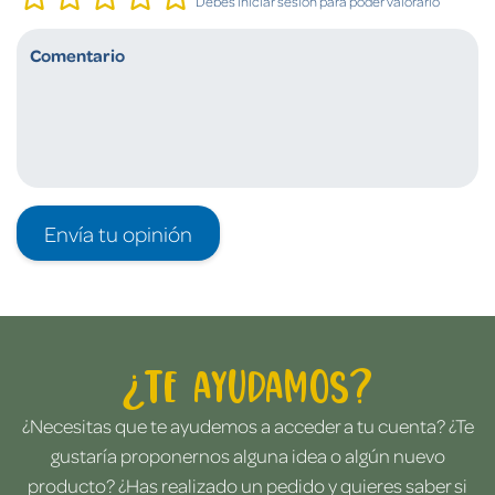
Debes iniciar sesión para poder valorarlo
Envía tu opinión
¿Te ayudamos?
¿Necesitas que te ayudemos a acceder a tu cuenta? ¿Te
gustaría proponernos alguna idea o algún nuevo
producto? ¿Has realizado un pedido y quieres saber si