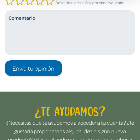
Debes iniciar sesión para poder valorarlo
Envía tu opinión
¿Te ayudamos?
¿Necesitas que te ayudemos a acceder a tu cuenta? ¿Te
gustaría proponernos alguna idea o algún nuevo
producto? ¿Has realizado un pedido y quieres saber si