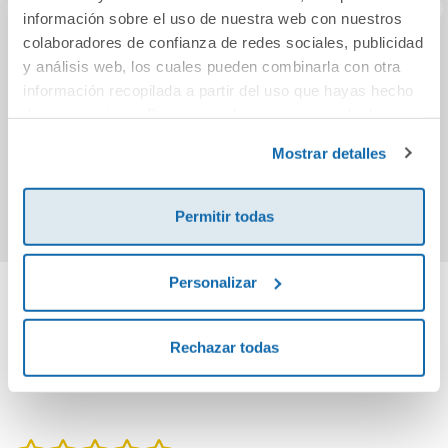
información sobre el uso de nuestra web con nuestros
colaboradores de confianza de redes sociales, publicidad
Barba Azul
¡Qué ganas de
EL 
y análisis web, los cuales pueden combinarla con otra
hacer pipí!
V
información recopilada a partir del uso que hayas hecho
de sus servicios. Para más información consulta la
Política de Cookies
y la
Política de Privacidad
.
22,50€
18,00€
Mostrar detalles
Comprar
Comprar
Permitir todas
Personalizar
Cuéntanos tu opinión
Rechazar todas
¡Sé el primero en valorar este producto!