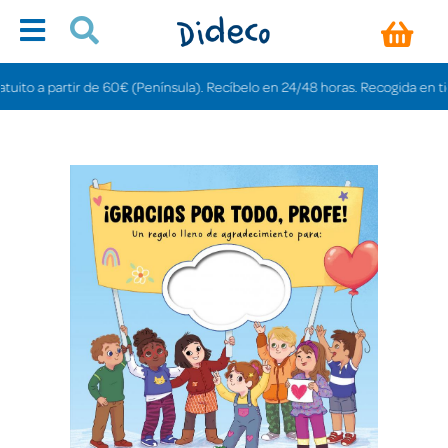
o a partir de 60€ (Península). Recíbelo en 24/48 horas. Recogida en tiendas