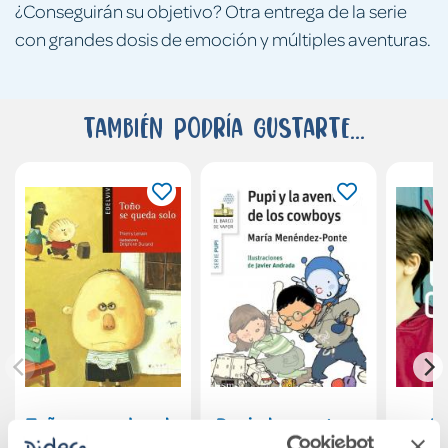
¿Conseguirán su objetivo? Otra entrega de la serie
con grandes dosis de emoción y múltiples aventuras.
También podría gustarte...
Toño se queda solo
Pupi y la aventura
P
de los Cowboys
ENV