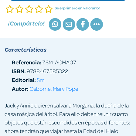
¡Sé el primero en valorarlo!
¡Compártelo!
Características
Referencia:
ZSM-ACMA07
ISBN:
9788467585322
Editorial:
Sm
Autor:
Osborne, Mary Pope
Jack y Annie quieren salvar a Morgana, la dueña de la
casa mágica del árbol. Para ello deben reunir cuatro
objetos que están escondidos en épocas diferentes:
ahora tendrán que viajar hasta la Edad del Hielo.