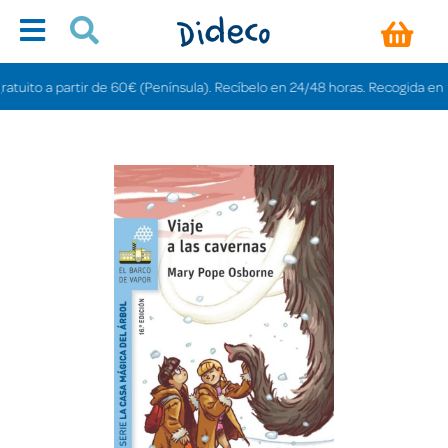
ito a partir de 60€ (Península). Recíbelo en 24/48 horas. Recogida en tienda