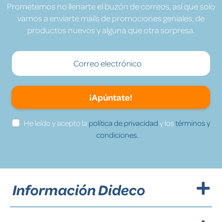
Prometemos no llenarte el buzón de correos, así que solo
vamos a enviarte mails de promociones geniales, de
productos nuevos y alguna que otra sorpresa.
¡Apúntate!
He leído y acepto la
política de privacidad
y los
términos y
condiciones.
Información Dideco