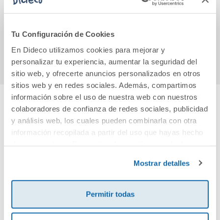
11,15€
9,50€
Tu Configuración de Cookies
Comprar
Comprar
En Dideco utilizamos cookies para mejorar y
personalizar tu experiencia, aumentar la seguridad del
sitio web, y ofrecerte anuncios personalizados en otros
sitios web y en redes sociales. Además, compartimos
información sobre el uso de nuestra web con nuestros
colaboradores de confianza de redes sociales, publicidad
Cuéntanos tu opinión
y análisis web, los cuales pueden combinarla con otra
información recopilada a partir del uso que hayas hecho
¡Sé el primero en valorar este producto!
de sus servicios. Para más información consulta la
Política de Cookies
y la
Política de Privacidad
.
Mostrar detalles
Debes iniciar sesión para poder valorarlo
Permitir todas