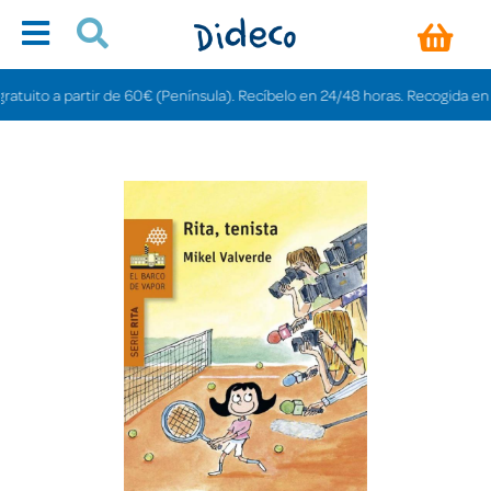
ito a partir de 60€ (Península). Recíbelo en 24/48 horas. Recogida en tiend