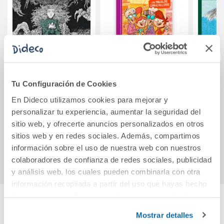
Tu Configuración de Cookies
El árbol de las
Misterios a
DO
mentiras
domicilio 3 - Las
En Dideco utilizamos cookies para mejorar y
abuelas
personalizar tu experiencia, aumentar la seguridad del
chanchulleras
14,90€
14,96€
sitio web, y ofrecerte anuncios personalizados en otros
sitios web y en redes sociales. Además, compartimos
Comprar
Comprar
información sobre el uso de nuestra web con nuestros
colaboradores de confianza de redes sociales, publicidad
y análisis web, los cuales pueden combinarla con otra
información recopilada a partir del uso que hayas hecho
de sus servicios. Para más información consulta la
Política de Cookies
y la
Política de Privacidad
.
Cuéntanos tu opinión
Mostrar detalles