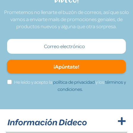
Prometemos no llenarte el buzón de correos, así que solo
vamos a enviarte mails de promociones geniales, de
productos nuevos y alguna que otra sorpresa.
¡Apúntate!
He leído y acepto la
política de privacidad
y los
términos y
condiciones.
Información Dideco