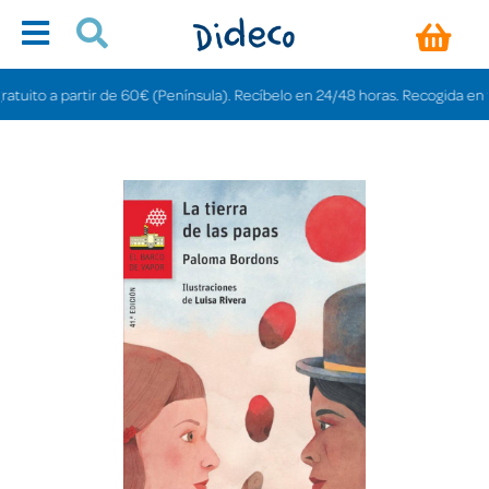
ito a partir de 60€ (Península). Recíbelo en 24/48 horas. Recogida en tienda