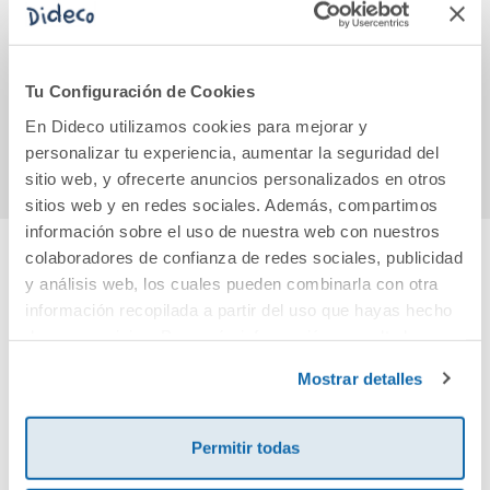
A lo lejos,
Cuentos para los
Mini
Menkaura
que duermen con
sigu
un ojo abierto
13,30€
10,95€
Tu Configuración de Cookies
En Dideco utilizamos cookies para mejorar y
Comprar
Comprar
personalizar tu experiencia, aumentar la seguridad del
sitio web, y ofrecerte anuncios personalizados en otros
sitios web y en redes sociales. Además, compartimos
información sobre el uso de nuestra web con nuestros
colaboradores de confianza de redes sociales, publicidad
y análisis web, los cuales pueden combinarla con otra
Cuéntanos tu opinión
información recopilada a partir del uso que hayas hecho
de sus servicios. Para más información consulta la
¡Sé el primero en valorar este producto!
Política de Cookies
y la
Política de Privacidad
.
Mostrar detalles
Debes iniciar sesión para poder valorarlo
Permitir todas