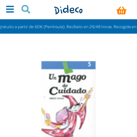
uito a partir de 60€ (Península). Recíbelo en 24/48 horas. Recogida en tiend