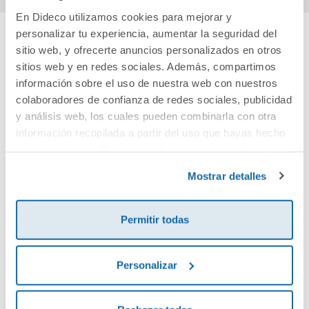
En Dideco utilizamos cookies para mejorar y
personalizar tu experiencia, aumentar la seguridad del
sitio web, y ofrecerte anuncios personalizados en otros
Cuéntanos tu opinión
sitios web y en redes sociales. Además, compartimos
información sobre el uso de nuestra web con nuestros
¡Sé el primero en valorar este producto!
colaboradores de confianza de redes sociales, publicidad
y análisis web, los cuales pueden combinarla con otra
información recopilada a partir del uso que hayas hecho
Debes iniciar sesión para poder valorarlo
de sus servicios. Para más información consulta la
Política de Cookies
y la
Política de Privacidad
.
Mostrar detalles
Permitir todas
Personalizar
Envía tu opinión