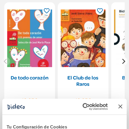
De todo corazón
El Club de los
Bi
Raros
10,95€
10,95€
Comprar
Comprar
Tu Configuración de Cookies