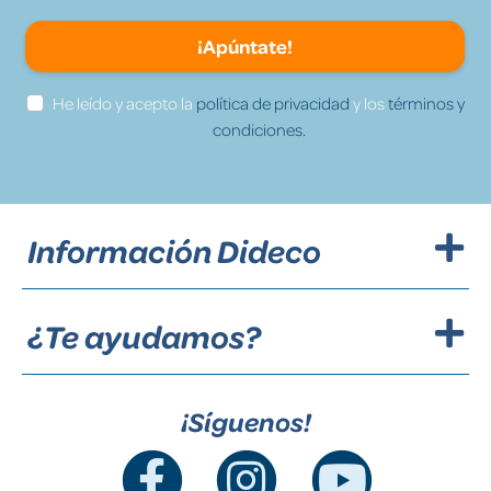
¡Apúntate!
He leído y acepto la
política de privacidad
y los
términos y
condiciones.
Información Dideco
¿Te ayudamos?
¡Síguenos!