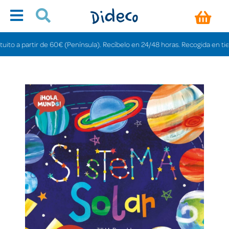
a partir de 60€ (Península). Recíbelo en 24/48 horas. Recogida en tiendas g