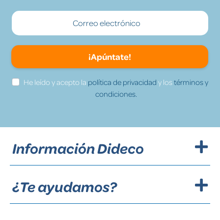
¡Apúntate!
He leído y acepto la
política de privacidad
y los
términos y
condiciones.
Información Dideco
¿Te ayudamos?