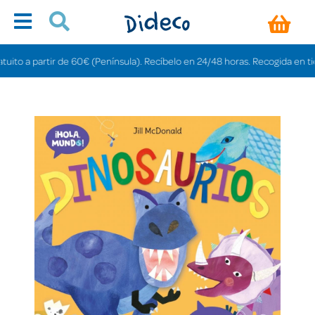
o a partir de 60€ (Península). Recíbelo en 24/48 horas. Recogida en tiendas 