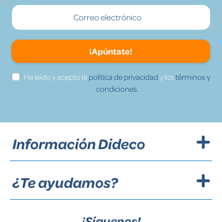
¡Apúntate!
He leído y acepto la
política de privacidad
y los
términos y
condiciones.
Información Dideco
¿Te ayudamos?
¡Síguenos!