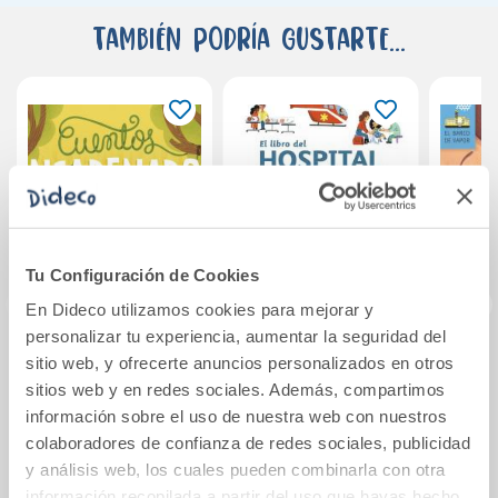
También podría gustarte...
Tu Configuración de Cookies
En Dideco utilizamos cookies para mejorar y
personalizar tu experiencia, aumentar la seguridad del
sitio web, y ofrecerte anuncios personalizados en otros
Cuentos
El libro del hospital
encadenados
Esca
sitios web y en redes sociales. Además, compartimos
información sobre el uso de nuestra web con nuestros
colaboradores de confianza de redes sociales, publicidad
19,95€
13,95€
y análisis web, los cuales pueden combinarla con otra
información recopilada a partir del uso que hayas hecho