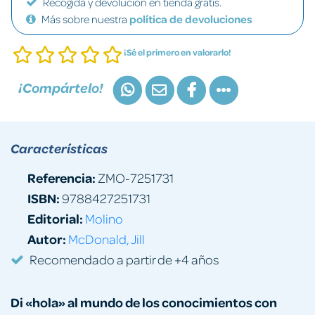
Recogida y devolución en tienda gratis.
Más sobre nuestra
política de devoluciones
¡Sé el primero en valorarlo!
¡Compártelo!
Características
Referencia:
ZMO-7251731
ISBN:
9788427251731
Editorial:
Molino
Autor:
McDonald, Jill
Recomendado a partir de +4 años
Di
«hola» al mundo de los conocimientos con