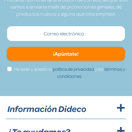
vamos a enviarte mails de promociones geniales, de
productos nuevos y alguna que otra sorpresa.
¡Apúntate!
He leído y acepto la
política de privacidad
y los
términos y
condiciones.
Información Dideco
¿Te ayudamos?