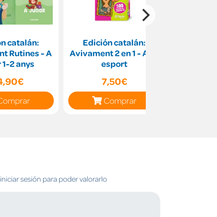
n catalán:
Edición catalán:
El e
t Rutines - A
Avivament 2 en 1 - Art i
r 1-2 anys
esport
4,90€
7,50€
9
Comprar
Comprar
C
niciar sesión para poder valorarlo