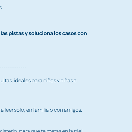
s
as pistas y soluciona los casos con
-------------
ultas, ideales para niños y niñas a
a leer solo, en familia o con amigos.
isterio, para que te metas en la piel