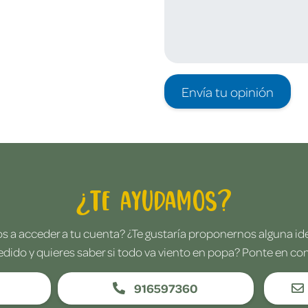
Envía tu opinión
¿Te ayudamos?
 a acceder a tu cuenta? ¿Te gustaría proponernos alguna i
edido y quieres saber si todo va viento en popa? Ponte en co
916597360