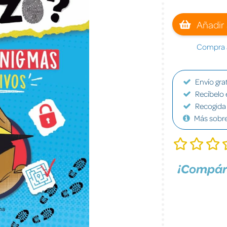
Añadir 
Compra a
Envío grat
Recíbelo 
Recogida 
Más sobr
¡Compár