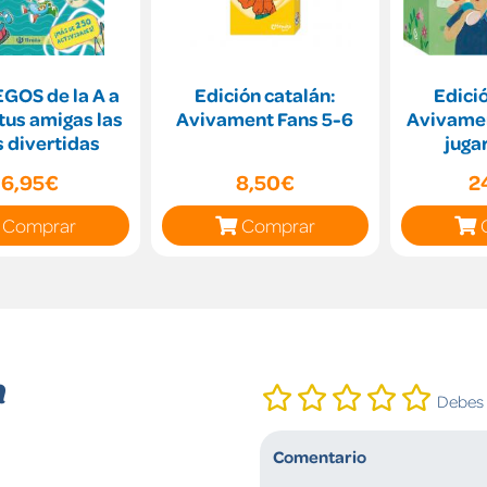
GOS de la A a
Edición catalán:
Edició
 tus amigas las
Avivament Fans 5-6
Avivamen
s divertidas
juga
16,95€
8,50€
2
Comprar
Comprar
n
Debes i