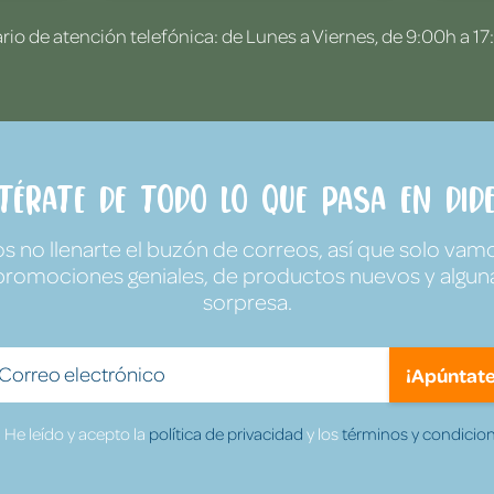
rio de atención telefónica: de Lunes a Viernes, de 9:00h a 17
ntérate de todo lo que pasa en Dide
no llenarte el buzón de correos, así que solo vamo
promociones geniales, de productos nuevos y algun
sorpresa.
¡Apúntate
He leído y acepto la
política de privacidad
y los
términos y condicion