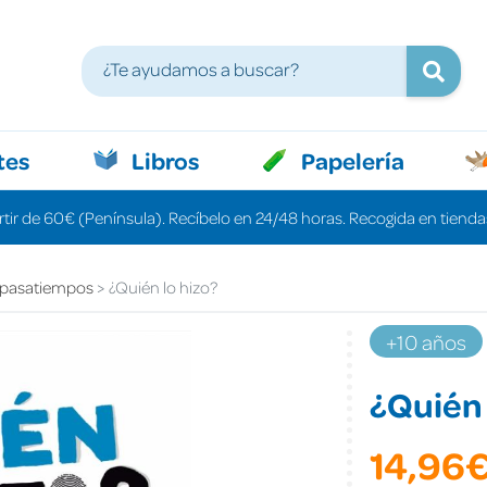
tes
Libros
Papelería
rtir de 60€ (Península). Recíbelo en 24/48 horas. Recogida en tiendas
 pasatiempos
¿Quién lo hizo?
+10 años
¿Quién 
14,96