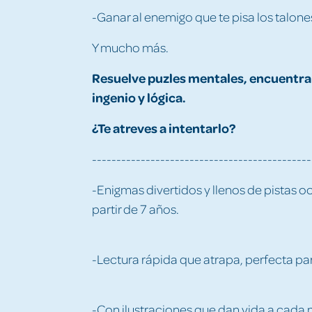
-Ganar al enemigo que te pisa los talone
Y mucho más.
Resuelve puzles mentales, encuentra l
ingenio y lógica.
¿Te atreves a intentarlo?
---------------------------------------------
-Enigmas divertidos y llenos de pistas oc
partir de 7 años.
-Lectura rápida que atrapa, perfecta par
-Con ilustraciones que dan vida a cada m