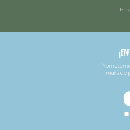
Hora
¡E
Prometemos 
mails de 