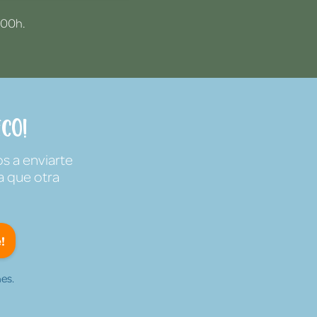
:00h.
co!
s a enviarte
a que otra
!
es.