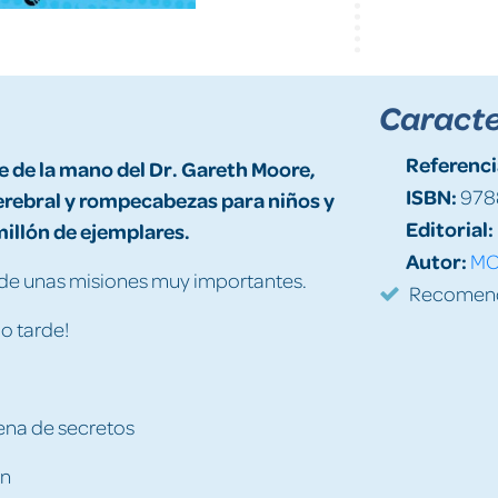
Caracte
Referenci
e de la mano del Dr. Gareth Moore,
ISBN:
978
cerebral y rompecabezas para niños y
Editorial:
illón de ejemplares.
Autor:
MO
o de unas misiones muy importantes.
Recomenda
o tarde!
lena de secretos
on