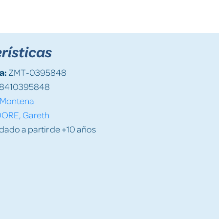
rísticas
a:
ZMT-0395848
8410395848
Montena
ORE, Gareth
do a partir de +10 años