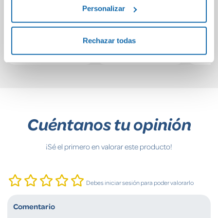
Avivament Fans
pocket: Zoom
U
Personalizar
10-11
f
8,50€
4,90€
Rechazar todas
Comprar
Comprar
Cuéntanos tu opinión
¡Sé el primero en valorar este producto!
Debes iniciar sesión para poder valorarlo