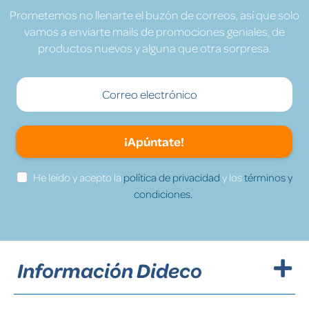
Prometemos no llenarte el buzón de correos, así que solo
vamos a enviarte mails de promociones geniales, de
productos nuevos y alguna que otra sorpresa.
¡Apúntate!
He leído y acepto la
política de privacidad
y los
términos y
condiciones.
Información Dideco