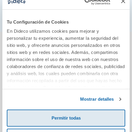
Dimensiones: 18 x 7cm.
Formato abanico.
Tu Configuración de Cookies
En Dideco utilizamos cookies para mejorar y
También podría gustarte...
personalizar tu experiencia, aumentar la seguridad del
sitio web, y ofrecerte anuncios personalizados en otros
sitios web y en redes sociales. Además, compartimos
información sobre el uso de nuestra web con nuestros
colaboradores de confianza de redes sociales, publicidad
y análisis web, los cuales pueden combinarla con otra
información recopilada a partir del uso que hayas hecho
de sus servicios. Para más información consulta la
Política de Cookies
y la
Política de Privacidad
.
Mostrar detalles
Permitir todas
Edición catalán:
Abremente
Equip