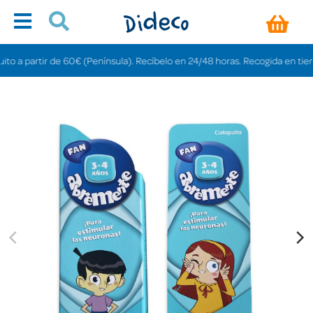
a partir de 60€ (Península). Recíbelo en 24/48 horas. Recogida en tiendas gr