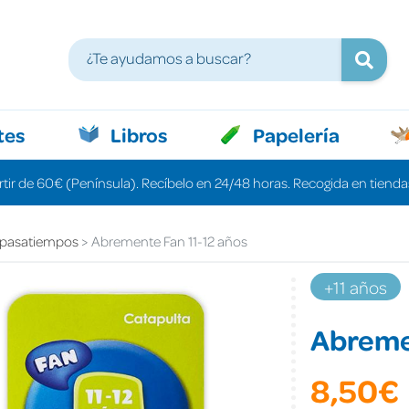
tes
Libros
Papelería
rtir de 60€ (Península). Recíbelo en 24/48 horas. Recogida en tiendas
 pasatiempos
Abremente Fan 11-12 años
+11 años
Abremen
8,50€