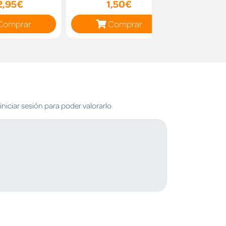
2,95€
1,50€
10
Comprar
Comprar
C
niciar sesión para poder valorarlo