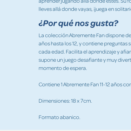
aprender jugando allá donde estés. Su f
lleves allá donde vayas, ¡juega en solitar
¿Por qué nos gusta?
La colección Abremente Fan dispone de t
años hasta los 12, y contiene preguntas
cada edad. Facilita el aprendizaje y af
supone un juego desafiante y muy divert
momento de espera.
Contiene 1 Abremente Fan 11-12 años co
Dimensiones: 18 x 7cm.
Formato abanico.