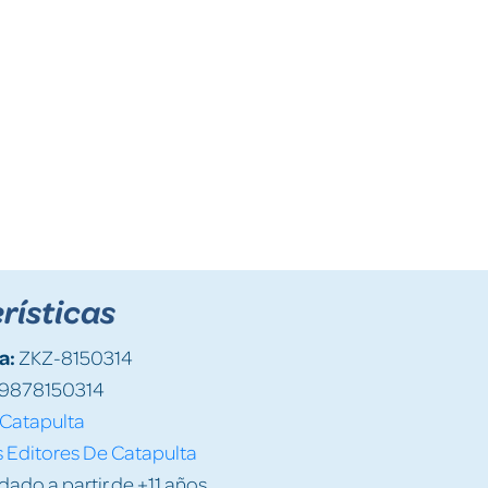
rísticas
a:
ZKZ-8150314
9878150314
Catapulta
 Editores De Catapulta
do a partir de +11 años