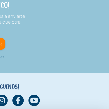
co!
s a enviarte
a que otra
!
es.
íguenos!