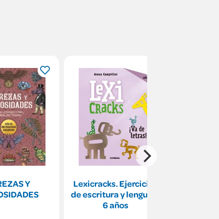
REZAS Y
Lexicracks. Ejercicios
Daniel sig
OSIDADES
de escritura y lenguaje
6 años