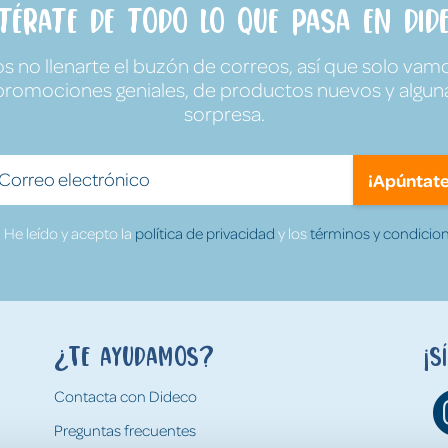
ntérate de todo lo que pasa en Dide
no llenarte el buzón de correos, así que solo vamo
promociones geniales, de productos nuevos y algun
sorpresa.
¡Apúntate
He leído y acepto la
política de privacidad
y los
términos y condicion
¿Te ayudamos?
¡S
Contacta con Dideco
Preguntas frecuentes