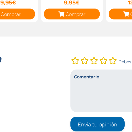
19,95€
9,95€
1
Comprar
Comprar
n
Debes i
Envía tu opinión