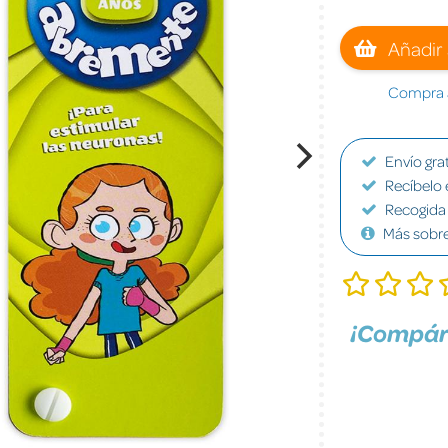
Añadir 
Compra a
Envío grat
Recíbelo 
Recogida 
Más sobr
¡Compár