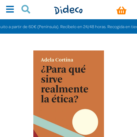
 a partir de 60€ (Península). Recíbelo en 24/48 horas. Recogida en tiendas 