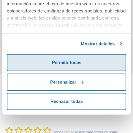
información sobre el uso de nuestra web con nuestros
colaboradores de confianza de redes sociales, publicidad
Un linaje oscuro
12 soluciones para
Estuc
y análisis web, los cuales pueden combinarla con otra
superar los retos
qu
información recopilada a partir del uso que hayas hecho
de las pantallas
de sus servicios. Para más información consulta la
13,95€
10,95€
Política de Cookies
y la
Política de Privacidad
.
Mostrar detalles
Comprar
Comprar
Permitir todas
Personalizar
Cuéntanos tu opinión
Rechazar todas
¡Sé el primero en valorar este producto!
Debes iniciar sesión para poder valorarlo