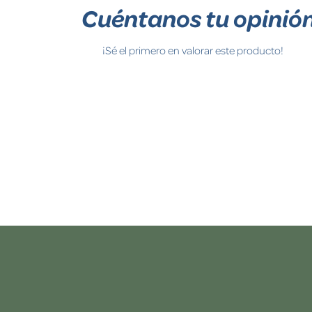
Cuéntanos tu opinió
¡Sé el primero en valorar este producto!