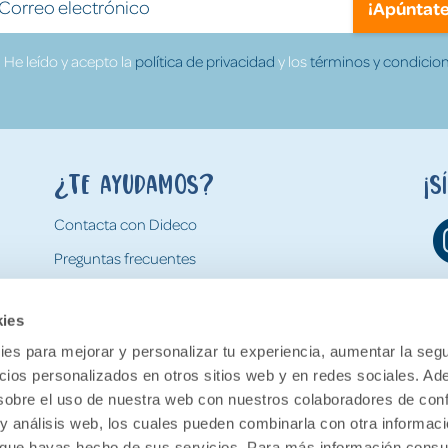
¡Apúntate
He leído y acepto la
política de privacidad
y los
términos y condicion
¿Te ayudamos?
¡S
Contacta con Dideco
Preguntas frecuentes
Formas de pago
kies
Gastos y condiciones de envío
es para mejorar y personalizar tu experiencia, aumentar la segu
Devoluciones
ncios personalizados en otros sitios web y en redes sociales. A
obre el uso de nuestra web con nuestros colaboradores de con
 y análisis web, los cuales pueden combinarla con otra informac
o que hayas hecho de sus servicios. Para más información consul