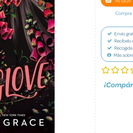
Compra a
Envío grat
Recíbelo 
Recogida 
Más sobr
¡Compár