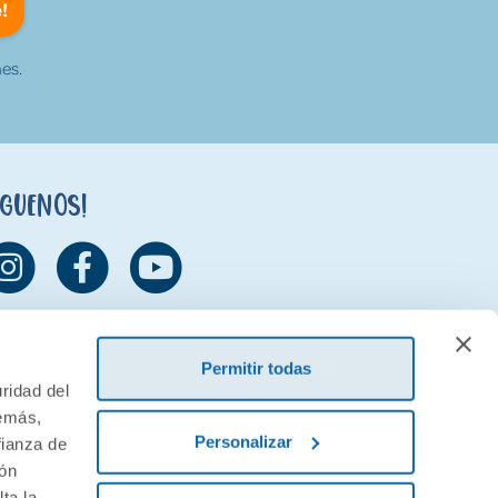
!
es.
íguenos!
Permitir todas
ridad del
demás,
Personalizar
fianza de
ión
ta la