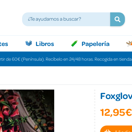
tes
Libros
Papelería
rtir de 60€ (Península). Recíbelo en 24/48 horas. Recogida en tiendas
Foxglo
12,95€
Añadir 