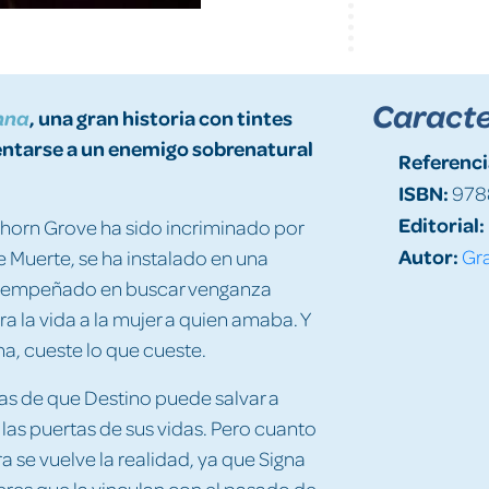
Caracte
, una gran historia con tintes
nna
entarse a un enemigo sobrenatural
Referenci
ISBN:
978
Editorial:
Thorn Grove ha sido incriminado por
Autor:
Gra
e Muerte, se ha instalado en una
tá empeñado en buscar venganza
a la vida a la mujer a quien amaba. Y
a, cueste lo que cueste.
as de que Destino puede salvar a
n las puertas de sus vidas. Pero cuanto
 se vuelve la realidad, ya que Signa
es que la vinculan con el pasado de