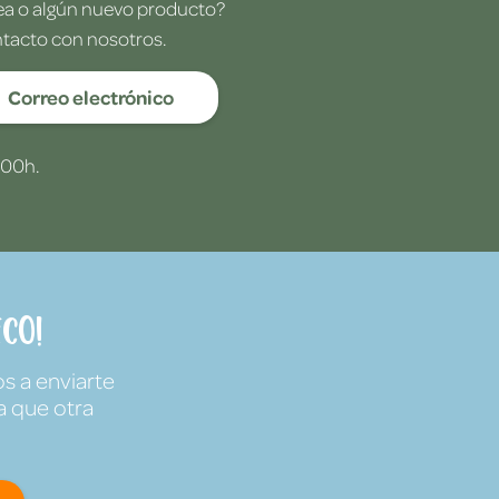
dea o algún nuevo producto?
ntacto con nosotros.
Correo electrónico
:00h.
co!
s a enviarte
a que otra