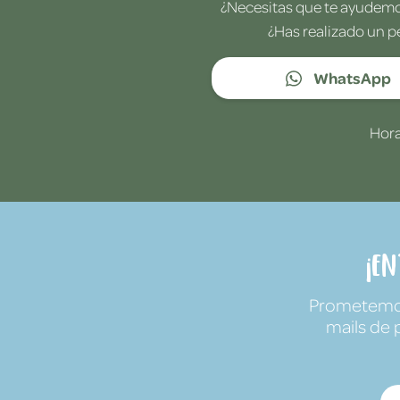
¿Necesitas que te ayudemos
¿Has realizado un p
WhatsApp
Hora
¡E
Prometemos 
mails de 