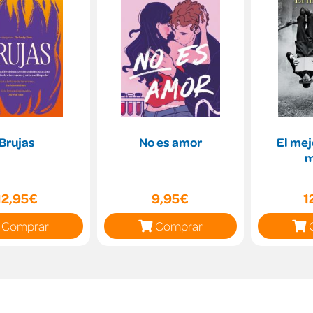
Brujas
No es amor
El mej
m
12,95€
9,95€
1
Comprar
Comprar