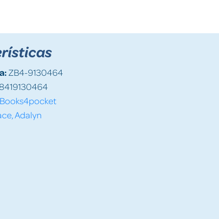
rísticas
a:
ZB4-9130464
8419130464
Books4pocket
ce, Adalyn