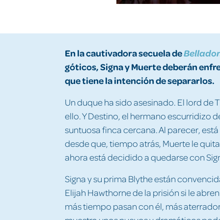
En la cautivadora secuela de
Bellado
góticos, Signa y Muerte deberán enfr
que tiene la intención de separarlos.
Un duque ha sido asesinado. El lord de 
ello. Y Destino, el hermano escurridizo d
suntuosa finca cercana. Al parecer, es
desde que, tiempo atrás, Muerte le quitar
ahora está decidido a quedarse con Sign
Signa y su prima Blythe están convencid
Elijah Hawthorne de la prisión si le abre
más tiempo pasan con él, más aterradora
muestra unos nuevos y dramáticos poder