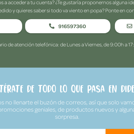
 a acceder a tu cuenta? ¿Te gustaría proponernos alguna i
edido y quieres saber si todo va viento en popa? Ponte en co
916597360
rio de atención telefónica: de Lunes a Viernes, de 9:00h a 17
ntérate de todo lo que pasa en Dide
no llenarte el buzón de correos, así que solo vamo
promociones geniales, de productos nuevos y algun
sorpresa.