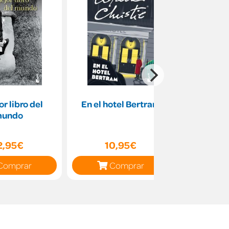
or libro del
En el hotel Bertram
A pes
undo
2,95€
10,95€
8
Comprar
Comprar
C