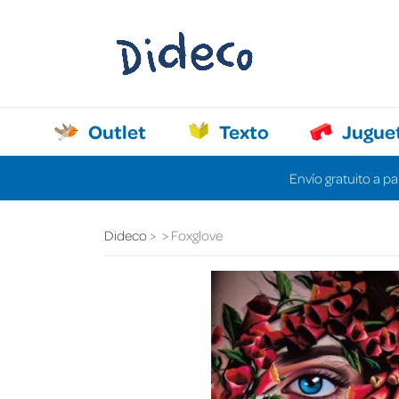
Outlet
Texto
Jugue
Envío gratuito a pa
Dideco
Foxglove