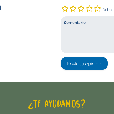
n
Debes i
Envía tu opinión
¿Te ayudamos?