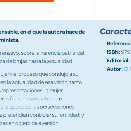
Caracte
ensable, en el que la autora hace de
minista.
Referenci
ISBN:
979
e ensayo, sobre la herencia patriarcal
Editorial:
a de brujas hasta la actualidad.
Autor:
CH
mujer y el proceso que condujo a su
n la actualidad de esa visión, tanto
 representaciones: la mujer
teras fueron especial mente
que la época de las persecuciones
ue pretendían controlar su fertilidad; y
ces en objeto de aversión.