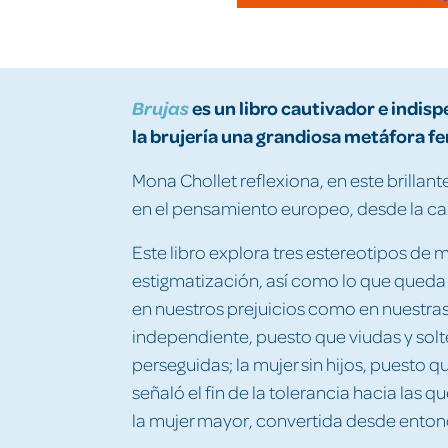
es un libro cautivador e indisp
Brujas
la brujería una grandiosa metáfora fe
Mona Chollet reflexiona, en este brillant
en el pensamiento europeo, desde la caz
Este libro explora tres estereotipos de 
estigmatización, así como lo que queda e
en nuestros prejuicios como en nuestras
independiente, puesto que viudas y sol
perseguidas; la mujer sin hijos, puesto 
señaló el fin de la tolerancia hacia las q
la mujer mayor, convertida desde enton