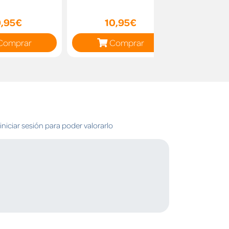
9,95€
10,95€
12
Comprar
Comprar
C
niciar sesión para poder valorarlo