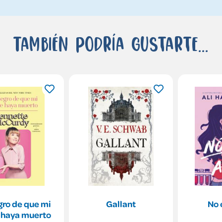
También podría gustarte...
gro de que mi
Gallant
No 
 haya muerto