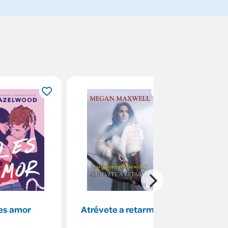
es amor
Atrévete a retarme
Fox