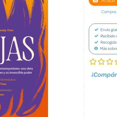
Compra a
Envío grat
Recíbelo 
Recogida 
Más sobr
¡Compár