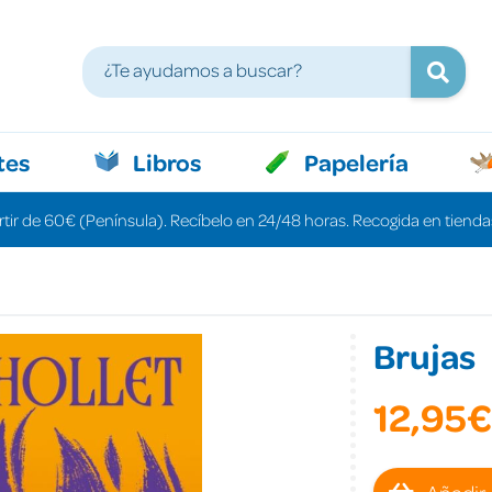
tes
Libros
Papelería
rtir de 60€ (Península). Recíbelo en 24/48 horas. Recogida en tiendas
Brujas
12,95€
Añadir 