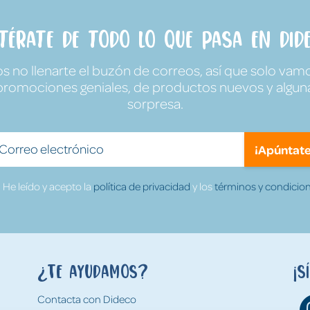
ntérate de todo lo que pasa en Dide
no llenarte el buzón de correos, así que solo vamo
promociones geniales, de productos nuevos y algun
sorpresa.
¡Apúntate
He leído y acepto la
política de privacidad
y los
términos y condicion
¿Te ayudamos?
¡S
Contacta con Dideco