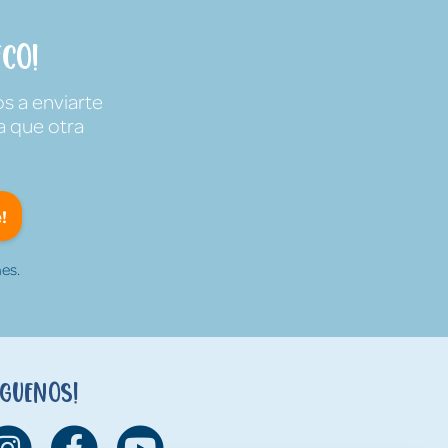
co!
s a enviarte
a que otra
!
es.
íguenos!