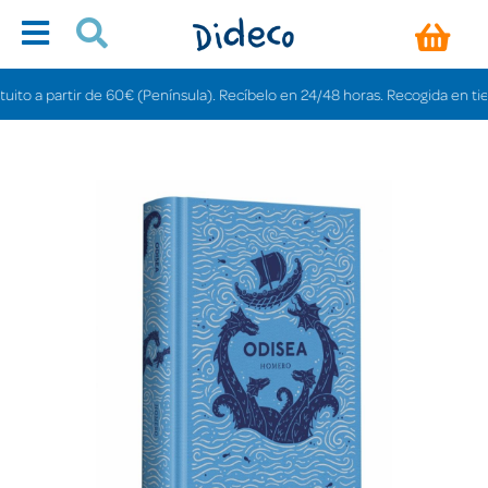
 a partir de 60€ (Península). Recíbelo en 24/48 horas. Recogida en tiendas 