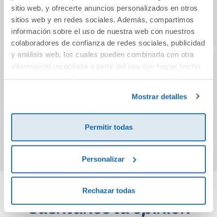
sitio web, y ofrecerte anuncios personalizados en otros
sitios web y en redes sociales. Además, compartimos
información sobre el uso de nuestra web con nuestros
colaboradores de confianza de redes sociales, publicidad
y análisis web, los cuales pueden combinarla con otra
información recopilada a partir del uso que hayas hecho
Las alocadas
RELIGION
de sus servicios. Para más información consulta la
travesuras de
CATOLICA 4
ec
Política de Cookies
y la
Política de Privacidad
.
Calicó (N1)
PRIMARIA
Mostrar detalles
CONSTRUYENDO
13,95€
45,59€
MUNDOS
Permitir todas
Comprar
Comprar
Personalizar
Rechazar todas
Cuéntanos tu opinión