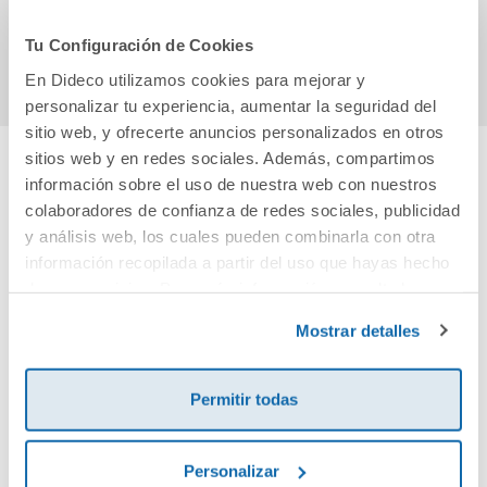
Comprar
Comprar
Tu Configuración de Cookies
En Dideco utilizamos cookies para mejorar y
personalizar tu experiencia, aumentar la seguridad del
sitio web, y ofrecerte anuncios personalizados en otros
sitios web y en redes sociales. Además, compartimos
información sobre el uso de nuestra web con nuestros
Cuéntanos tu opinión
colaboradores de confianza de redes sociales, publicidad
y análisis web, los cuales pueden combinarla con otra
¡Sé el primero en valorar este producto!
información recopilada a partir del uso que hayas hecho
de sus servicios. Para más información consulta la
Política de Cookies
y la
Política de Privacidad
.
Mostrar detalles
Debes iniciar sesión para poder valorarlo
Permitir todas
Personalizar