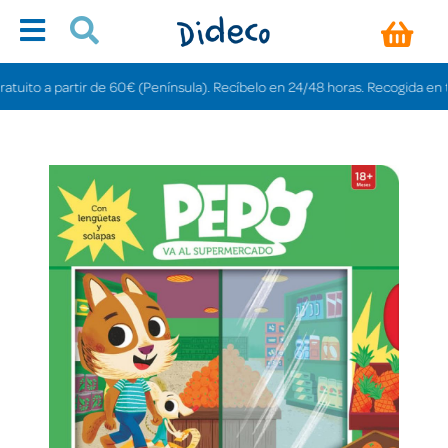
uito a partir de 60€ (Península). Recíbelo en 24/48 horas. Recogida en tiend