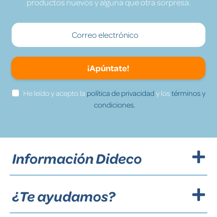
productos nuevos y alguna que otra sorpresa.
¡Apúntate!
He leído y acepto la
política de privacidad
y los
términos y
condiciones.
Información Dideco
¿Te ayudamos?