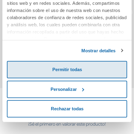
sitios web y en redes sociales. Además, compartimos
información sobre el uso de nuestra web con nuestros
colaboradores de confianza de redes sociales, publicidad
y análisis web, los cuales pueden combinarla con otra
Un himno a la vida
Project Look & See
Die d
información recopilada a partir del uso que hayas hecho
: When I grow up...
a1.1
de sus servicios. Para más información consulta la
al
Política de Cookies
y la
Política de Privacidad
.
ejerc
Mostrar detalles
20,90€
36,80€
hib
Comprar
Comprar
Permitir todas
Personalizar
Cuéntanos tu opinión
Rechazar todas
¡Sé el primero en valorar este producto!