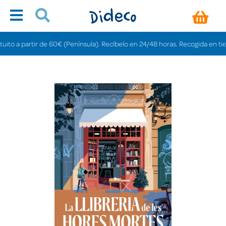
 a partir de 60€ (Península). Recíbelo en 24/48 horas. Recogida en tiendas 