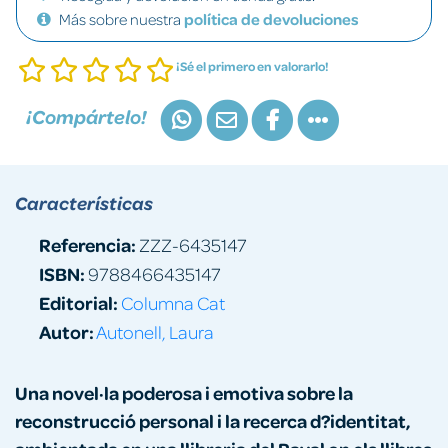
Más sobre nuestra
política de devoluciones
¡Sé el primero en valorarlo!
¡Compártelo!
Características
Referencia:
ZZZ-6435147
ISBN:
9788466435147
Editorial:
Columna Cat
Autor:
Autonell, Laura
Una novel·la poderosa i emotiva sobre la
reconstrucció personal i la recerca d?identitat,