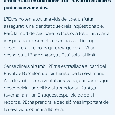
ambientada en una llibreria del Raval on els llibres
poden canviar vides.
L?Etna ho tenia tot: una vida de luxe, un futur
assegurat i una identitat que creia inqüestionable.
Però la mort del seu pare ho trastoca tot... i una carta
inesperada li desmunta el seu passat. De cop,
descobreix que no és qui creia que era. L?han
desheretat. L?han enganyat. Està sola i al límit.
Sense diners ni rumb, l?Etna es trasllada al barri del
Raval de Barcelona, al pis heretat de la seva mare.
Allà descobrirà una veritat amagada, unes arrels que
desconeixia i un vell local abandonat: l?antiga
taverna familiar. En aquest espai ple de pols i
records, l?Etna prendrà la decisió més important de
la seva vida: obrir una llibreria.