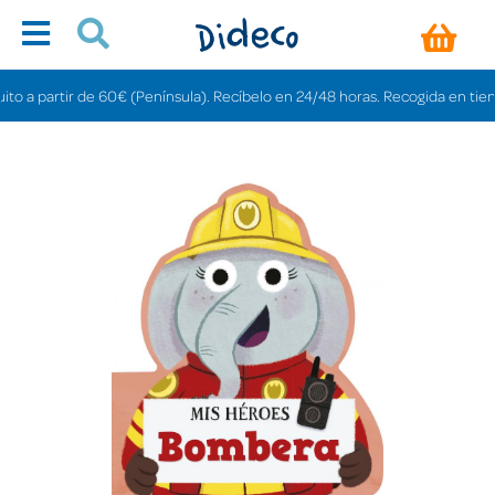
a partir de 60€ (Península). Recíbelo en 24/48 horas. Recogida en tiendas g