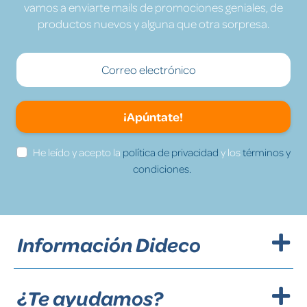
vamos a enviarte mails de promociones geniales, de
productos nuevos y alguna que otra sorpresa.
¡Apúntate!
He leído y acepto la
política de privacidad
y los
términos y
condiciones.
Información Dideco
¿Te ayudamos?