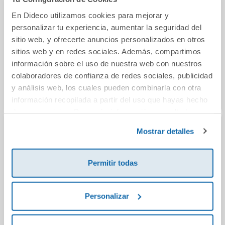
En Dideco utilizamos cookies para mejorar y
personalizar tu experiencia, aumentar la seguridad del
sitio web, y ofrecerte anuncios personalizados en otros
sitios web y en redes sociales. Además, compartimos
información sobre el uso de nuestra web con nuestros
colaboradores de confianza de redes sociales, publicidad
y análisis web, los cuales pueden combinarla con otra
información recopilada a partir del uso que hayas hecho
de sus servicios. Para más información consulta la
Política de Cookies
y la
Política de Privacidad
.
Mostrar detalles
Mi primer Vivaldi.
A SIR PHILLIP CON
El m
Con 7 melodías
AMOR
Permitir todas
12,95€
16,00€
Personalizar
Comprar
Comprar