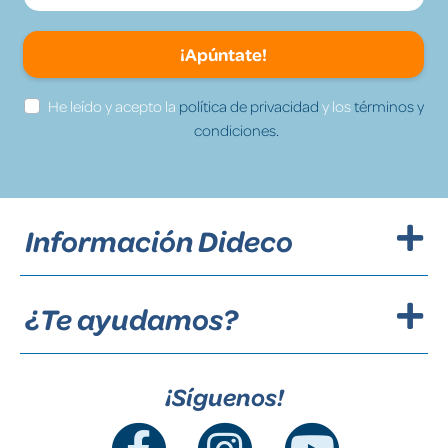
¡Apúntate!
He leído y acepto la
política de privacidad
y los
términos y
condiciones.
Información Dideco
¿Te ayudamos?
¡Síguenos!