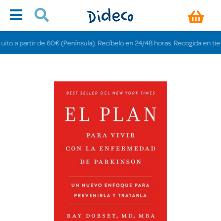
o a partir de 60€ (Península). Recíbelo en 24/48 horas. Recogida en tiendas