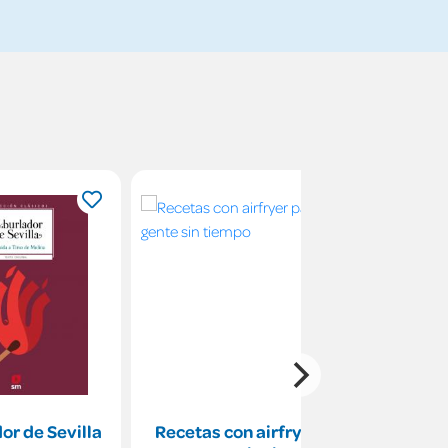
dor de Sevilla
Recetas con airfryer
El brill