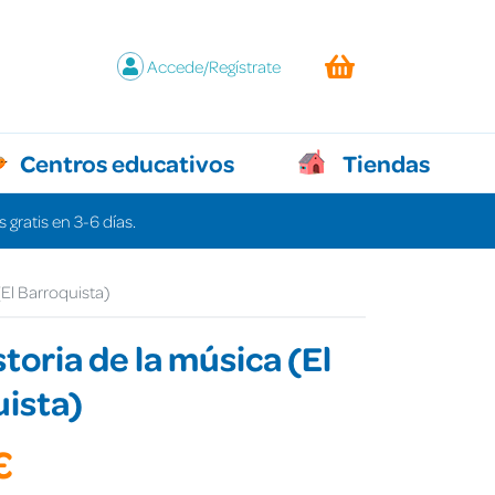
Accede/Regístrate
Centros educativos
Tiendas
 gratis en 3-6 días.
(El Barroquista)
storia de la música (El
ista)
€