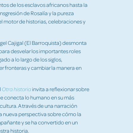
tos de los esclavos africanos hasta la
nsgresión de Rosalía y la pureza
l motor de historias, celebraciones y
gel Cajigal (El Barroquista) desmonta
 para desvelar los importantes roles
ado a lo largo de los siglos,
r fronteras y cambiar la manera en
l
invita a reflexionar sobre
Otra historia
que conecta lo humano en su más
ultura. A través de una narración
una nueva perspectiva sobre cómo la
pañante y se ha convertido en un
stra historia.