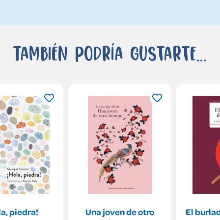
También podría gustarte...
la, piedra!
Una joven de otro
El burla