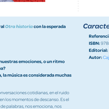
Caracte
ral
con la esperada
Otra historia
Referenci
ISBN:
978
Editorial:
Autor:
Caj
nuestras emociones, o un ritmo
ea?
a, la música es considerada muchas
onversaciones cotidianas, en el ruido
s y en los momentos de descanso. Es el
 de palabras, nos emociona, nos