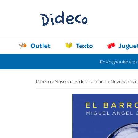
Outlet
Texto
Jugue
Envío gratuito a pa
Dideco
Novedades de la semana
Novedades d