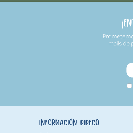
¡E
Prometemos 
mails de 
Información Dideco