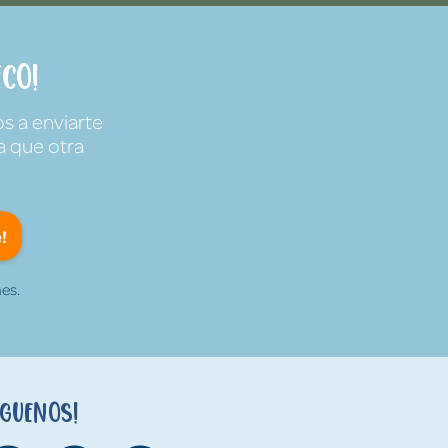
co!
s a enviarte
a que otra
!
es.
íguenos!