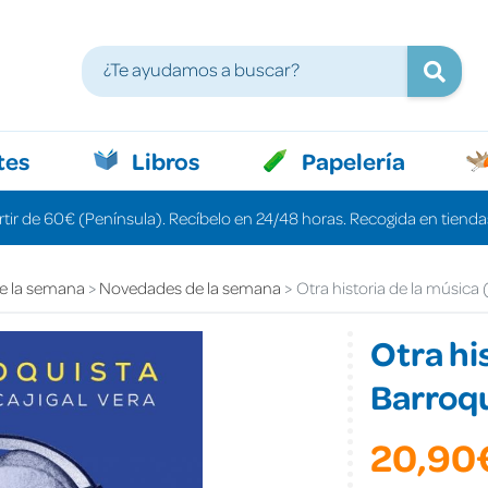
tes
Libros
Papelería
rtir de 60€ (Península). Recíbelo en 24/48 horas. Recogida en tiendas
e la semana
Novedades de la semana
Otra historia de la música 
Otra hi
Barroqu
20,90