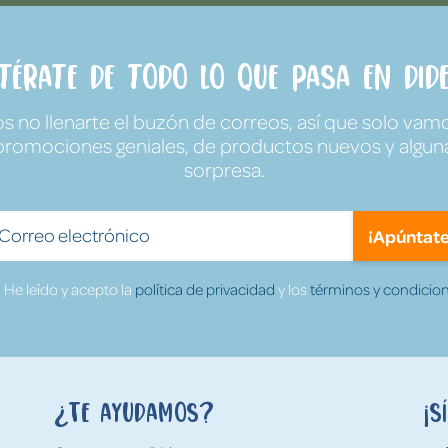
ntérate de todo lo que pasa en Dide
no llenarte el buzón de correos, así que solo vamo
promociones geniales, de productos nuevos y algun
sorpresa.
¡Apúntate
He leído y acepto la
política de privacidad
y los
términos y condicion
¿Te ayudamos?
¡S