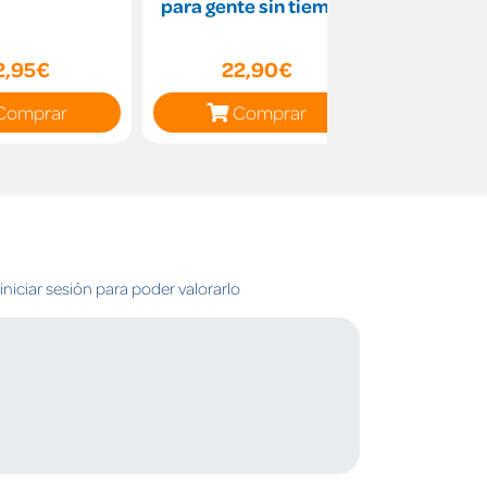
para gente sin tiempo
d
2,95€
22,90€
18
Comprar
Comprar
C
niciar sesión para poder valorarlo