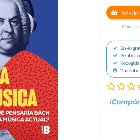
Añadir 
Compra a
Envío grat
Recíbelo 
Recogida 
Más sobr
¡Compár