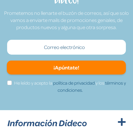
Prometemos no llenarte el buzón de correos, así que solo
vamos a enviarte mails de promociones geniales, de
productos nuevos y alguna que otra sorpresa.
¡Apúntate!
He leído y acepto la
política de privacidad
y los
términos y
condiciones.
Información Dideco