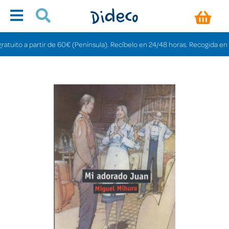
to a partir de 60€ (Península). Recíbelo en 24/48 horas. Recogida en tienda