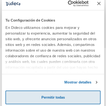
Las Princesas
Alquimia y Fae 2:
M
Rebeldes 2. El
Brimstone, edición
misterio del
con tapa dura y
palacio invisible
cantos tintados
12,95€
23,95€
Tu Configuración de Cookies
En Dideco utilizamos cookies para mejorar y
Comprar
Comprar
personalizar tu experiencia, aumentar la seguridad del
sitio web, y ofrecerte anuncios personalizados en otros
sitios web y en redes sociales. Además, compartimos
información sobre el uso de nuestra web con nuestros
colaboradores de confianza de redes sociales, publicidad
y análisis web, los cuales pueden combinarla con otra
Cuéntanos tu opinión
información recopilada a partir del uso que hayas hecho
de sus servicios. Para más información consulta la
¡Sé el primero en valorar este producto!
Política de Cookies
y la
Política de Privacidad
.
Mostrar detalles
Debes iniciar sesión para poder valorarlo
Permitir todas