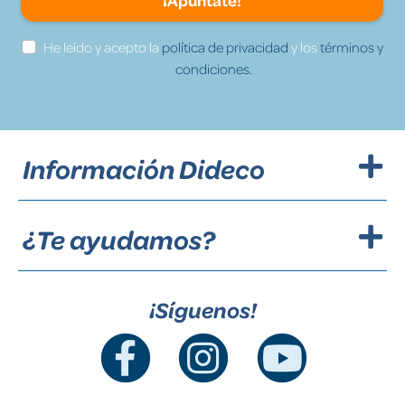
¡Apúntate!
He leído y acepto la
política de privacidad
y los
términos y
condiciones.
Información Dideco
¿Te ayudamos?
¡Síguenos!