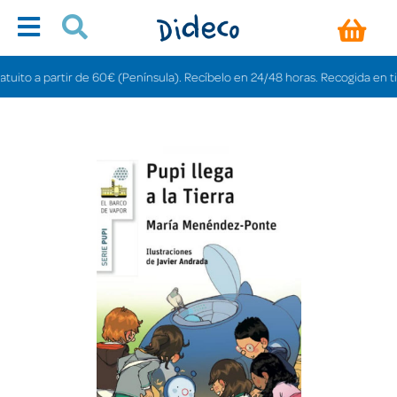
to a partir de 60€ (Península). Recíbelo en 24/48 horas. Recogida en tiendas