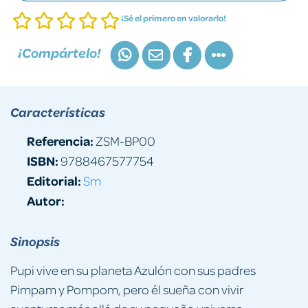
¡Sé el primero en valorarlo!
¡Compártelo!
Características
Referencia:
ZSM-BP00
ISBN:
9788467577754
Editorial:
Sm
Autor:
Sinopsis
Pupi vive en su planeta Azulón con sus padres
Pimpam y Pompom, pero él sueña con vivir