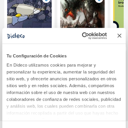
Tu Configuración de Cookies
Muros
GEORGOS
La
En Dideco utilizamos cookies para mejorar y
b
personalizar tu experiencia, aumentar la seguridad del
sitio web, y ofrecerte anuncios personalizados en otros
sitios web y en redes sociales. Además, compartimos
9,50€
10,20€
información sobre el uso de nuestra web con nuestros
Comprar
Comprar
colaboradores de confianza de redes sociales, publicidad
y análisis web, los cuales pueden combinarla con otra
información recopilada a partir del uso que hayas hecho
de sus servicios. Para más información consulta la
Política de Cookies
y la
Política de Privacidad
.