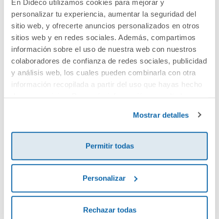
En Dideco utilizamos cookies para mejorar y
personalizar tu experiencia, aumentar la seguridad del
Cuéntanos tu opinión
sitio web, y ofrecerte anuncios personalizados en otros
sitios web y en redes sociales. Además, compartimos
¡Sé el primero en valorar este producto!
información sobre el uso de nuestra web con nuestros
colaboradores de confianza de redes sociales, publicidad
y análisis web, los cuales pueden combinarla con otra
información recopilada a partir del uso que hayas hecho
Debes iniciar sesión para poder valorarlo
de sus servicios. Para más información consulta la
Política de Cookies
y la
Política de Privacidad
.
Mostrar detalles
Permitir todas
Personalizar
Envía tu opinión
Rechazar todas