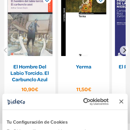
El Hombre Del
Yerma
El Pr
Labio Torcido. El
Carbunclo Azul
10,90€
11,50€
Comprar
Comprar
Tu Configuración de Cookies