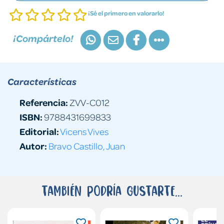
¡Sé el primero en valorarlo!
¡Compártelo!
Características
Referencia:
ZVV-C012
ISBN:
9788431699833
Editorial:
Vicens Vives
Autor:
Bravo Castillo, Juan
También podría gustarte...