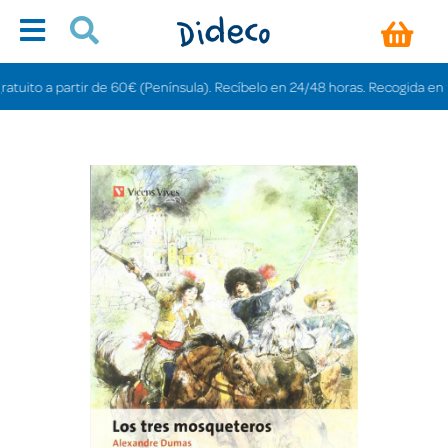
ito a partir de 60€ (Península). Recíbelo en 24/48 horas. Recogida en tienda