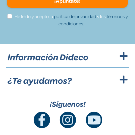
¡Apúntate!
He leído y acepto la
política de privacidad
y los
términos y
condiciones.
Información Dideco
¿Te ayudamos?
¡Síguenos!