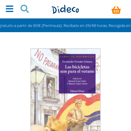
ito a partir de 60€ (Península). Recíbelo en 24/48 horas. Recogida en tiend