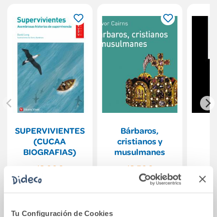
SUPERVIVIENTES
Bárbaros,
L
(CUCAA
cristianos y
BIOGRAFIAS)
musulmanes
13,90€
13,50€
Comprar
Comprar
Tu Configuración de Cookies