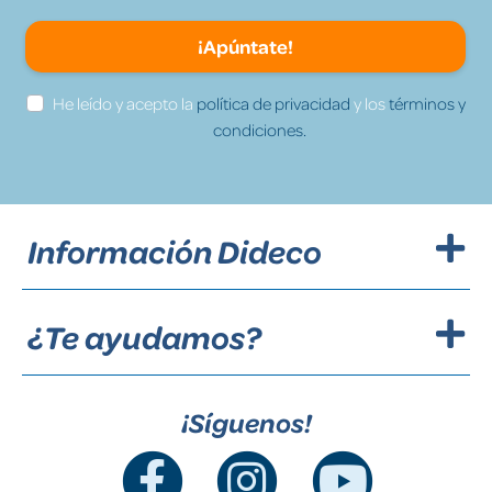
¡Apúntate!
He leído y acepto la
política de privacidad
y los
términos y
condiciones.
Información Dideco
¿Te ayudamos?
¡Síguenos!