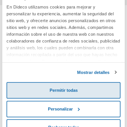
En Dideco utilizamos cookies para mejorar y
personalizar tu experiencia, aumentar la seguridad del
sitio web, y ofrecerte anuncios personalizados en otros
Cuéntanos tu opinión
sitios web y en redes sociales. Además, compartimos
información sobre el uso de nuestra web con nuestros
¡Sé el primero en valorar este producto!
colaboradores de confianza de redes sociales, publicidad
y análisis web, los cuales pueden combinarla con otra
información recopilada a partir del uso que hayas hecho
Debes iniciar sesión para poder valorarlo
de sus servicios. Para más información consulta la
Política de Cookies
y la
Política de Privacidad
.
Mostrar detalles
Permitir todas
Personalizar
Envía tu opinión