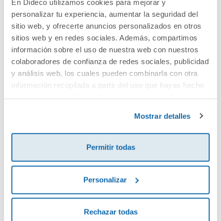
En Dideco utilizamos cookies para mejorar y
personalizar tu experiencia, aumentar la seguridad del
Cuéntanos tu opinión
sitio web, y ofrecerte anuncios personalizados en otros
sitios web y en redes sociales. Además, compartimos
¡Sé el primero en valorar este producto!
información sobre el uso de nuestra web con nuestros
colaboradores de confianza de redes sociales, publicidad
y análisis web, los cuales pueden combinarla con otra
información recopilada a partir del uso que hayas hecho
Debes iniciar sesión para poder valorarlo
de sus servicios. Para más información consulta la
Política de Cookies
y la
Política de Privacidad
.
Mostrar detalles
Permitir todas
Personalizar
Envía tu opinión
Rechazar todas