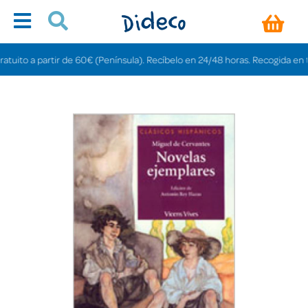
ito a partir de 60€ (Península). Recíbelo en 24/48 horas. Recogida en tienda