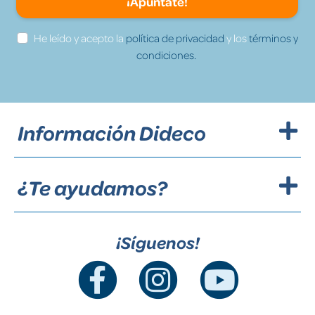
¡Apúntate!
He leído y acepto la
política de privacidad
y los
términos y
condiciones.
Información Dideco
¿Te ayudamos?
¡Síguenos!