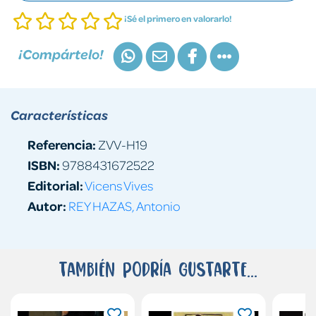
¡Sé el primero en valorarlo!
¡Compártelo!
Características
Referencia:
ZVV-H19
ISBN:
9788431672522
Editorial:
Vicens Vives
Autor:
REY HAZAS, Antonio
También podría gustarte...