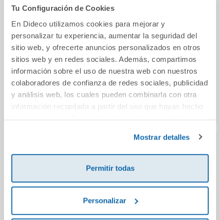
También podría gustarte...
Tu Configuración de Cookies
En Dideco utilizamos cookies para mejorar y
personalizar tu experiencia, aumentar la seguridad del
sitio web, y ofrecerte anuncios personalizados en otros
sitios web y en redes sociales. Además, compartimos
información sobre el uso de nuestra web con nuestros
colaboradores de confianza de redes sociales, publicidad
y análisis web, los cuales pueden combinarla con otra
información recopilada a partir del uso que hayas hecho
de sus servicios. Para más información consulta la
Política de Cookies
y la
Política de Privacidad
.
Mostrar detalles
Barreras del
El niño del carrito
El g
corazón 3 (BL)
Re
Permitir todas
F
9,95€
10,95€
Personalizar
Comprar
Comprar