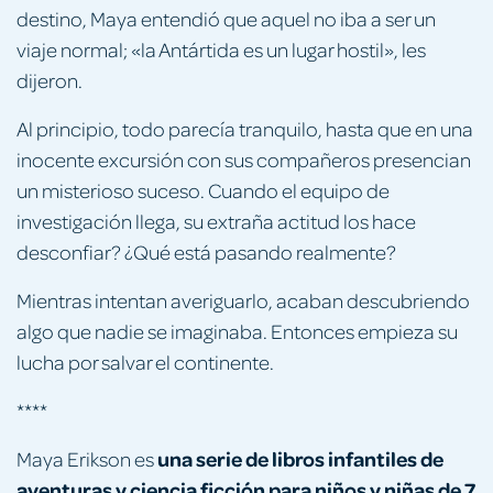
destino, Maya entendió que aquel no iba a ser un
viaje normal; «la Antártida es un lugar hostil», les
dijeron.
Al principio, todo parecía tranquilo, hasta que en una
inocente excursión con sus compañeros presencian
un misterioso suceso. Cuando el equipo de
investigación llega, su extraña actitud los hace
desconfiar? ¿Qué está pasando realmente?
Mientras intentan averiguarlo, acaban descubriendo
algo que nadie se imaginaba. Entonces empieza su
lucha por salvar el continente.
****
una
serie de libros infantiles de
Maya Erikson
es
aventuras y ciencia ficción para niños y niñas de 7