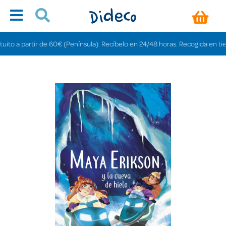
 a partir de 60€ (Península). Recíbelo en 24/48 horas. Recogida en tiendas 