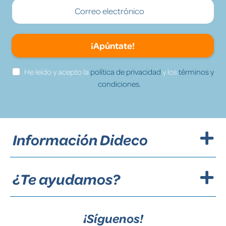
¡Apúntate!
He leído y acepto la
política de privacidad
y los
términos y
condiciones.
Información Dideco
¿Te ayudamos?
¡Síguenos!