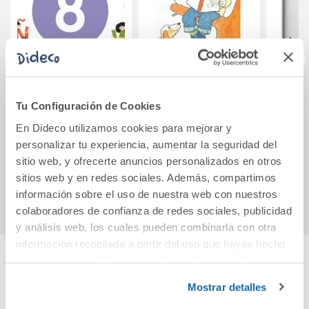
Cuaderno de
Buena letra escript
Mayús
Tu Configuración de Cookies
lectoescritura 8.
5
Letras de cuento
En Dideco utilizamos cookies para mejorar y
personalizar tu experiencia, aumentar la seguridad del
20,38€
1,50€
sitio web, y ofrecerte anuncios personalizados en otros
sitios web y en redes sociales. Además, compartimos
Comprar
Comprar
información sobre el uso de nuestra web con nuestros
colaboradores de confianza de redes sociales, publicidad
y análisis web, los cuales pueden combinarla con otra
información recopilada a partir del uso que hayas hecho
de sus servicios. Para más información consulta la
Cuéntanos tu opinión
Política de Cookies
y la
Política de Privacidad
.
Mostrar detalles