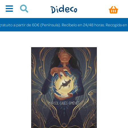
uito a partir de 60€ (Península). Recíbelo en 24/48 horas. Recogida en tien