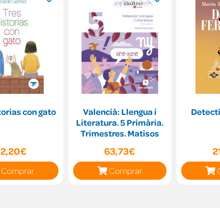
torias con gato
Valencià: Llengua i
Detecti
Literatura. 5 Primària.
Trimestres. Matisos
12,20€
63,73€
2
Comprar
Comprar