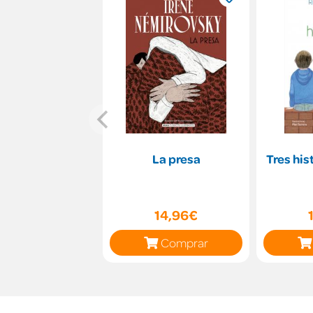
La presa
Tres his
14,96€
Comprar