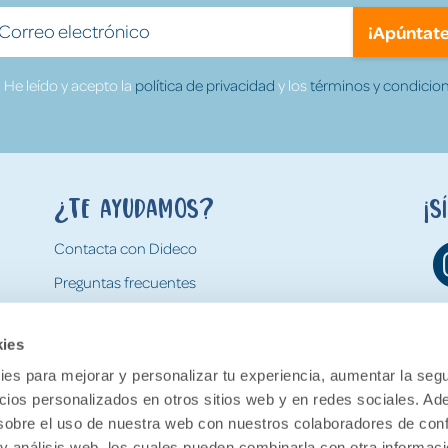
¡Apúntate
He leído y acepto la
política de privacidad
y los
términos y condicion
¿Te ayudamos?
¡S
Contacta con Dideco
Preguntas frecuentes
Formas de pago
kies
Gastos y condiciones de envío
es para mejorar y personalizar tu experiencia, aumentar la segu
Devoluciones
ncios personalizados en otros sitios web y en redes sociales. A
obre el uso de nuestra web con nuestros colaboradores de con
 y análisis web, los cuales pueden combinarla con otra informac