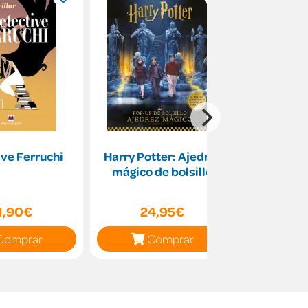
ve Ferruchi
Harry Potter: Ajedrez
Los mito
mágico de bolsillo
1,90€
24,95€
17
Comprar
Comprar
C