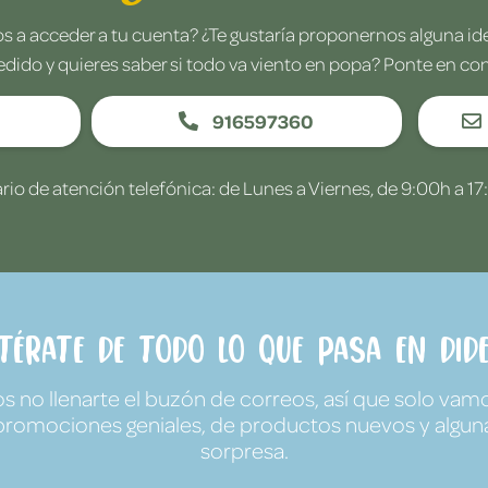
 a acceder a tu cuenta? ¿Te gustaría proponernos alguna i
edido y quieres saber si todo va viento en popa? Ponte en co
916597360
rio de atención telefónica: de Lunes a Viernes, de 9:00h a 17
ntérate de todo lo que pasa en Dide
no llenarte el buzón de correos, así que solo vamo
promociones geniales, de productos nuevos y algun
sorpresa.