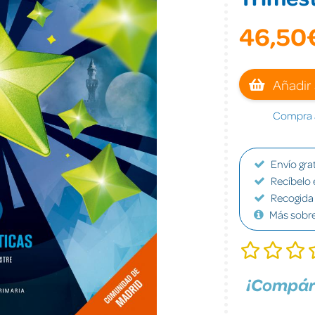
46,50
Añadir 
Compra a
Envío grat
Recíbelo 
Recogida 
Más sobr
¡Compár