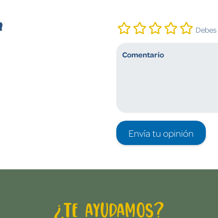
n
Debes i
Envía tu opinión
¿Te ayudamos?