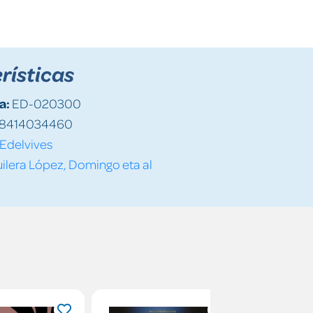
rísticas
a:
ED-020300
8414034460
Edelvives
ilera López, Domingo eta al