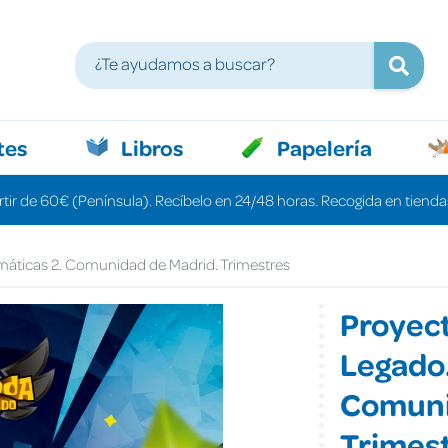
tes
Libros
Papelería
rtir de 60€ (Península). Recíbelo en 24/48 horas. Recogida en tiendas
máticas 2. Comunidad de Madrid. Trimestres
Proyect
Legado.
Comuni
Trimes