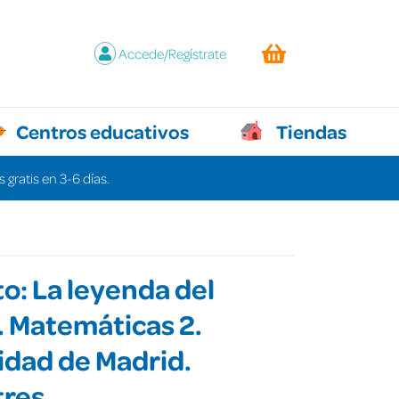
Accede/Regístrate
Centros educativos
Tiendas
 gratis en 3-6 días.
o: La leyenda del
 Matemáticas 2.
dad de Madrid.
tres