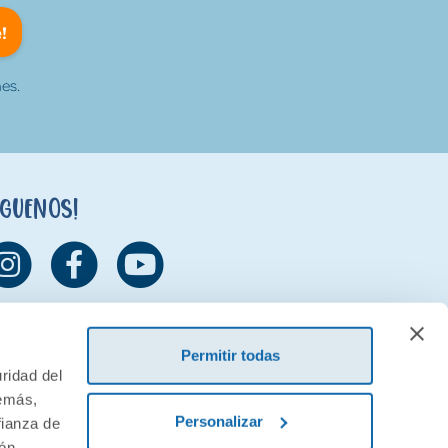
!
es.
íguenos!
Permitir todas
ridad del
demás,
Personalizar
fianza de
ión