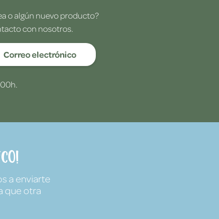
dea o algún nuevo producto?
ntacto con nosotros.
Correo electrónico
:00h.
co!
s a enviarte
a que otra