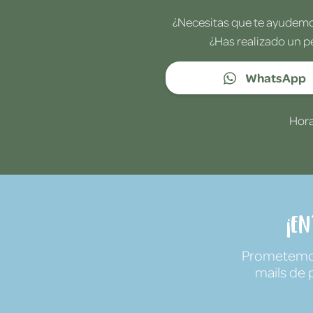
¿Necesitas que te ayudemos
¿Has realizado un p
WhatsApp
Hora
¡E
Prometemos 
mails de 