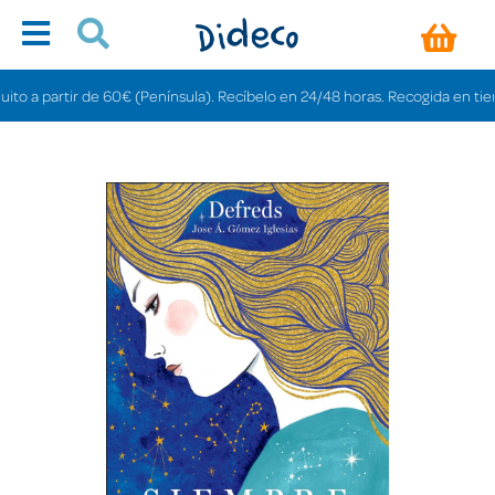
 a partir de 60€ (Península). Recíbelo en 24/48 horas. Recogida en tiendas 