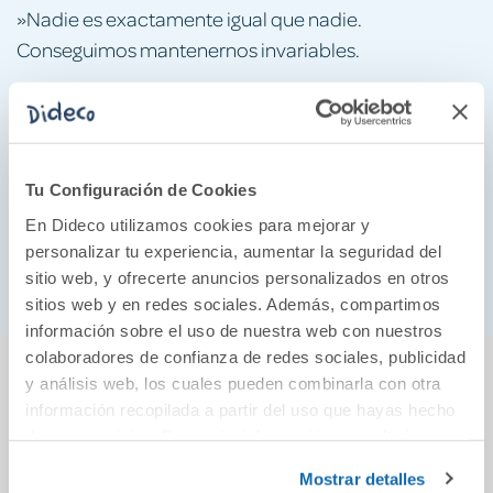
»Nadie es exactamente igual que nadie.
Conseguimos mantenernos invariables.
»Somos una mezcla de culturas y pensamientos.
Somos momentos».
Un cuento astral y estimulante para l@s lector@s y en
Tu Configuración de Cookies
especial para los incondicionales de Defreds que
En Dideco utilizamos cookies para mejorar y
sabrán apreciar su delicadeza y sentimiento.
personalizar tu experiencia, aumentar la seguridad del
Afectividad al cien por cien.
sitio web, y ofrecerte anuncios personalizados en otros
sitios web y en redes sociales. Además, compartimos
información sobre el uso de nuestra web con nuestros
colaboradores de confianza de redes sociales, publicidad
También podría gustarte...
y análisis web, los cuales pueden combinarla con otra
información recopilada a partir del uso que hayas hecho
de sus servicios. Para más información consulta la
Política de Cookies
y la
Política de Privacidad
.
Mostrar detalles