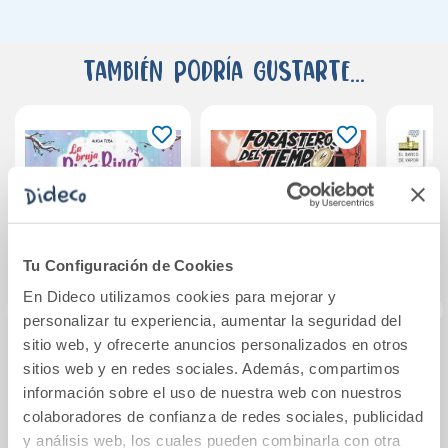
También podría gustarte...
Tu Configuración de Cookies
En Dideco utilizamos cookies para mejorar y
personalizar tu experiencia, aumentar la seguridad del
sitio web, y ofrecerte anuncios personalizados en otros
La bruja Ring Ring
Los Forasteros del
Pepe
sitios web y en redes sociales. Además, compartimos
4. La magia del
Tiempo 2: La
no
información sobre el uso de nuestra web con nuestros
norte
aventura de los
colaboradores de confianza de redes sociales, publicidad
Balbuena y el
y análisis web, los cuales pueden combinarla con otra
11,95€
12,95€