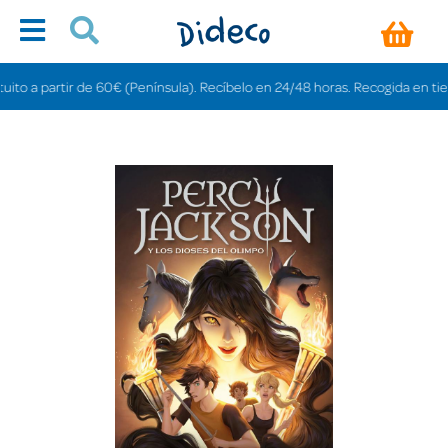
 a partir de 60€ (Península). Recíbelo en 24/48 horas. Recogida en tiendas 