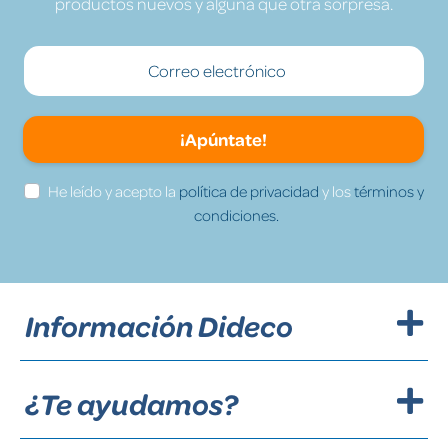
productos nuevos y alguna que otra sorpresa.
¡Apúntate!
He leído y acepto la
política de privacidad
y los
términos y
condiciones.
Información Dideco
¿Te ayudamos?