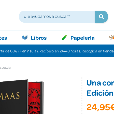
tes
Libros
Papelería
rtir de 60€ (Península). Recíbelo en 24/48 horas. Recogida en tiendas
special
Una cor
Edición
24,95