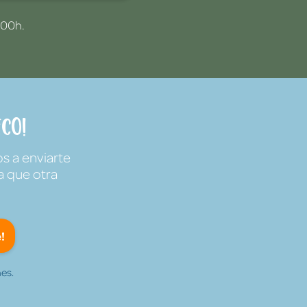
:00h.
co!
s a enviarte
a que otra
!
es.