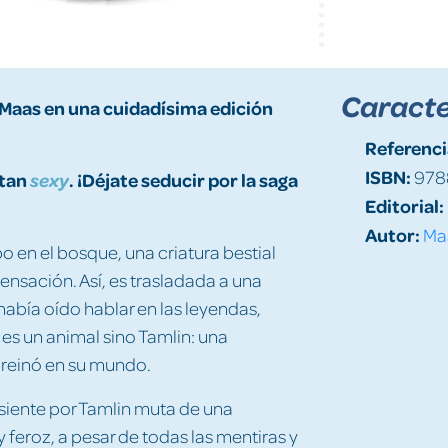
Caracte
. Maas en una cuidadísima edición
Referenci
ISBN:
978
 tan
. ¡Déjate seducir por la saga
sexy
Editorial:
Autor:
Maa
 en el bosque, una criatura bestial
ensación. Así, es trasladada a una
había oído hablar en las leyendas,
es un animal sino Tamlin: una
z reinó en su mundo.
e siente por Tamlin muta de una
 feroz, a pesar de todas las mentiras y