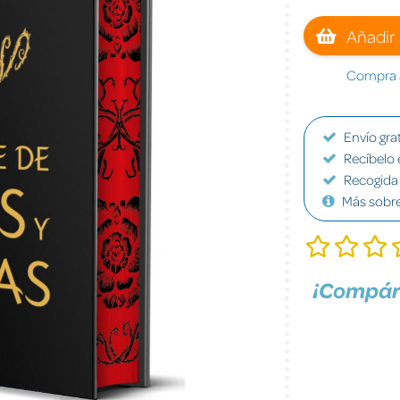
Añadir 
Compra a
Envío grat
Recíbelo 
Recogida 
Más sobr
¡Compár