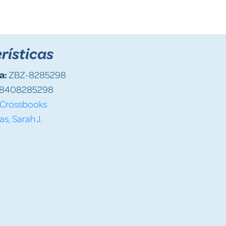
rísticas
a:
ZBZ-8285298
8408285298
Crossbooks
s, Sarah J.