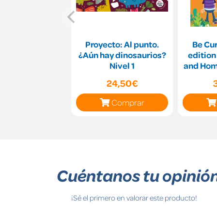
Proyecto: Al punto.
Be Cu
¿Aún hay dinosaurios?
edition
Nivel 1
and Hom
Digit
24,50€
Comprar
Cuéntanos tu opinió
¡Sé el primero en valorar este producto!