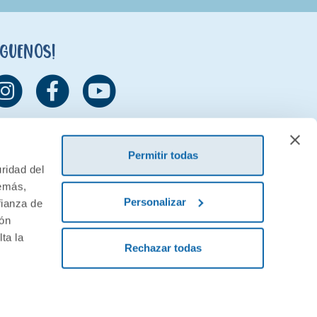
íguenos!
Permitir todas
ridad del
demás,
Personalizar
fianza de
ión
ta la
Rechazar todas
ivacidad
Condiciones generales de contratación