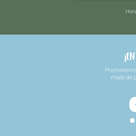
Hora
¡E
Prometemos 
mails de 