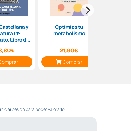
Castellana y
Optimiza tu
Proyecto
atura I 1º
metabolismo
Cienc
ato. Libro del
Natura
te. GENiOX P
Cuaderno
8,80€
21,90€
19
de M
Comprar
Comprar
C
niciar sesión para poder valorarlo