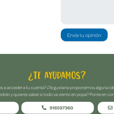
Envía tu opinión
¿Te ayudamos?
 a acceder a tu cuenta? ¿Te gustaría proponernos alguna i
edido y quieres saber si todo va viento en popa? Ponte en co
916597360