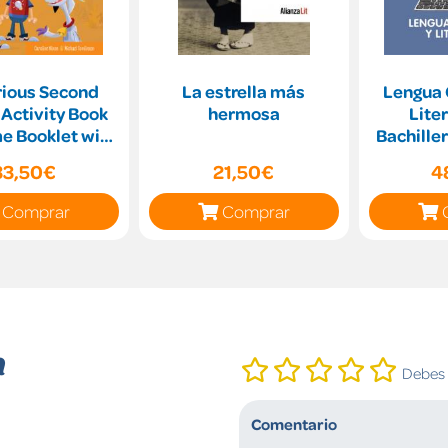
rious Second
La estrella más
Lengua 
 Activity Book
hermosa
Liter
e Booklet with
Bachiller
al Pack Level
estudian
33,50€
21,50€
4
Comprar
Comprar
n
Debes i