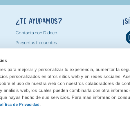
¿Te ayudamos?
¡S
Contacta con Dideco
Preguntas frecuentes
Formas de pago
kies
Gastos y condiciones de envío
es para mejorar y personalizar tu experiencia, aumentar la segu
Devoluciones
ncios personalizados en otros sitios web y en redes sociales. A
obre el uso de nuestra web con nuestros colaboradores de con
 y análisis web, los cuales pueden combinarla con otra informac
o que hayas hecho de sus servicios. Para más información consul
olítica de Privacidad
.
ervados.
Aviso legal
Política de pr