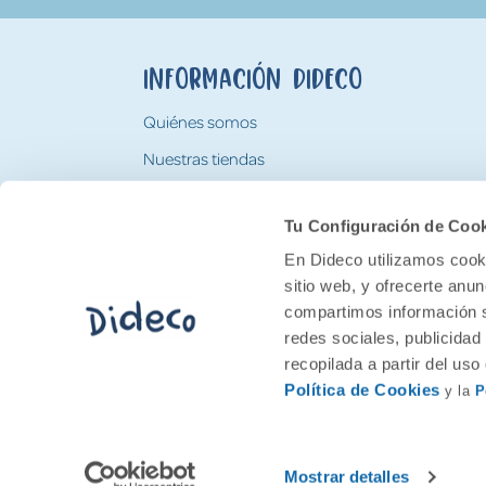
Información Dideco
Quiénes somos
Nuestras tiendas
Trabaja con nosotros
Tu Configuración de Coo
Tarjeta Regalo Dideco
En Dideco utilizamos cooki
sitio web, y ofrecerte anu
compartimos información s
redes sociales, publicidad
recopilada a partir del us
Política de Cookies
y la
P
2026 Feran. Todos los derechos quedan res
Mostrar detalles