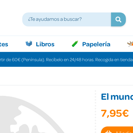
tes
Libros
Papelería
rtir de 60€ (Península). Recíbelo en 24/48 horas. Recogida en tiendas
El mun
7,95€
Añadir 