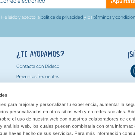
¡Apúntate
He leído y acepto la
política de privacidad
y los
términos y condicion
¿Te ayudamos?
¡S
Contacta con Dideco
Preguntas frecuentes
Formas de pago
kies
Gastos y condiciones de envío
es para mejorar y personalizar tu experiencia, aumentar la segu
Devoluciones
ncios personalizados en otros sitios web y en redes sociales. A
obre el uso de nuestra web con nuestros colaboradores de con
 y análisis web, los cuales pueden combinarla con otra informac
o que hayas hecho de sus servicios. Para más información consul