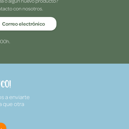
dea o algún nuevo producto?
ntacto con nosotros.
Correo electrónico
:00h.
co!
s a enviarte
a que otra