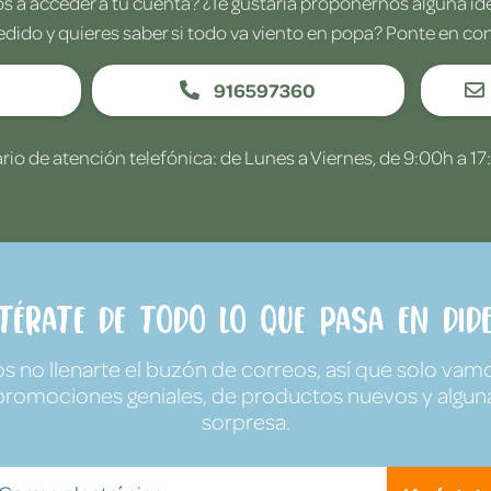
 a acceder a tu cuenta? ¿Te gustaría proponernos alguna i
edido y quieres saber si todo va viento en popa? Ponte en co
916597360
rio de atención telefónica: de Lunes a Viernes, de 9:00h a 17
ntérate de todo lo que pasa en Dide
no llenarte el buzón de correos, así que solo vamo
promociones geniales, de productos nuevos y algun
sorpresa.