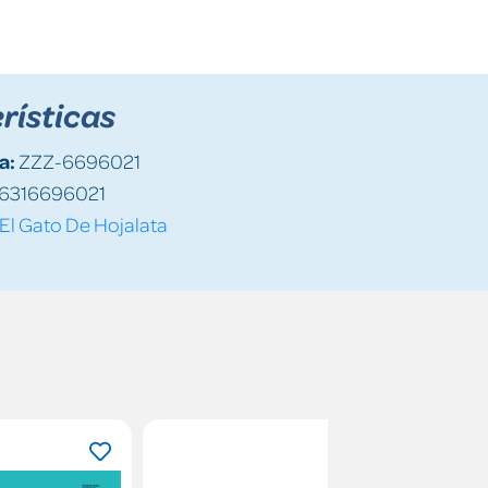
rísticas
a:
ZZZ-6696021
6316696021
El Gato De Hojalata