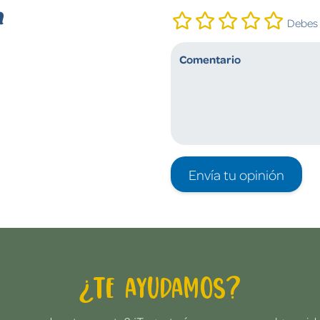
n
Debes i
Envía tu opinión
¿Te ayudamos?