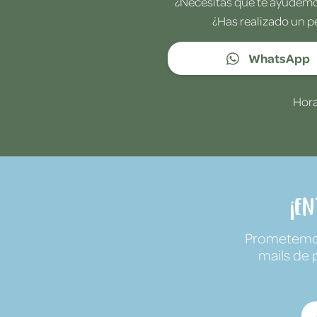
¿Necesitas que te ayudemos
¿Has realizado un p
WhatsApp
Hora
¡E
Prometemos 
mails de 