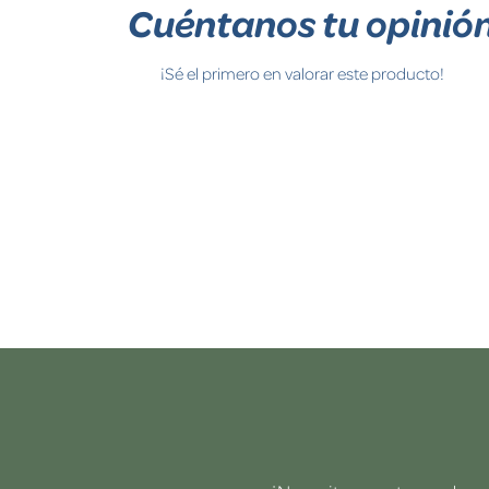
Cuéntanos tu opinió
¡Sé el primero en valorar este producto!