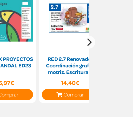
CK PROYECTOS
RED 2.7 Renovado.
Vamos a 
 ANDAL ED23
Coordinación grafo-
p
motriz. Escritura y
ortografía
5,97€
14,40€
12
Comprar
Comprar
C