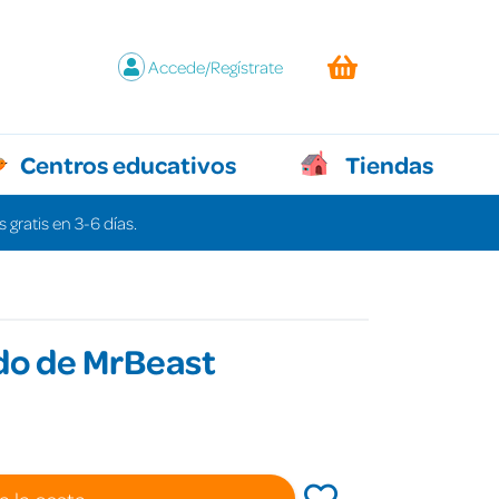
Accede/Regístrate
Centros educativos
Tiendas
 gratis en 3-6 días.
do de MrBeast
a la cesta