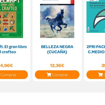
t. El gran libro
BELLEZA NEGRA
2PRI PA
l crafteo
(CUCAÑA)
C.MEDIO
14,96€
12,36€
3
Comprar
Comprar