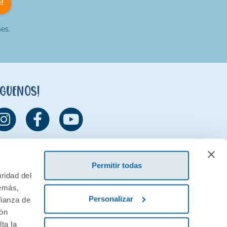
!
es.
íguenos!
Permitir todas
ridad del
demás,
Personalizar
fianza de
ión
ta la