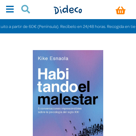
a partir de 60€ (Península). Recíbelo en 24/48 horas. Recogida en tiendas g