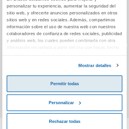
personalizar tu experiencia, aumentar la seguridad del
sitio web, y ofrecerte anuncios personalizados en otros
sitios web y en redes sociales. Además, compartimos
información sobre el uso de nuestra web con nuestros
colaboradores de confianza de redes sociales, publicidad
y análisis web, los cuales pueden combinarla con otra
información recopilada a partir del uso que hayas hecho
de sus servicios. Para más información consulta la
Dos tardes con
El viento del Sur
Política de Cookies
y la
Política de Privacidad
.
Mostrar detalles
Benito Pérez
Galdós
11,95€
19,95€
Permitir todas
Comprar
Comprar
Personalizar
Rechazar todas