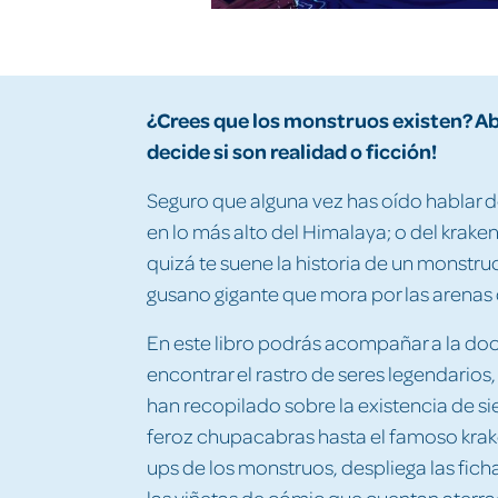
¿Crees que los monstruos existen? Abre
decide si son realidad o ficción!
Seguro que alguna vez has oído hablar del
en lo más alto del Himalaya; o del krake
quizá te suene la historia de un monstru
gusano gigante que mora por las arenas d
En este libro podrás acompañar a la do
encontrar el rastro de seres legendarios,
han recopilado sobre la existencia de si
feroz chupacabras hasta el famoso kra
ups de los monstruos, despliega las fich
las viñetas de cómic que cuentan aterra