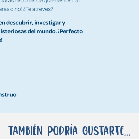
eras o no! ¿Te atreves?
en descubrir, investigar y
isteriosas del mundo. ¡Perfecto
!
onstruo
También podría gustarte...