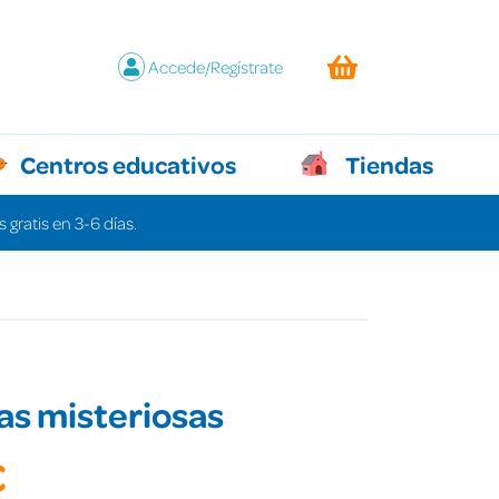
Accede/Regístrate
Centros educativos
Tiendas
 gratis en 3-6 días.
as misteriosas
€