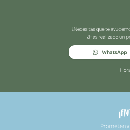
¿Necesitas que te ayudemos
¿Has realizado un p
WhatsApp
Hora
¡E
Prometemos 