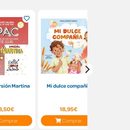
sión Martina
Mi dulce compañía
Guerrero
as
8,50€
18,95€
22
Comprar
Comprar
C