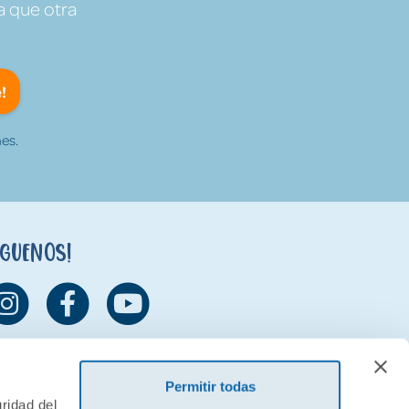
a que otra
!
es.
íguenos!
Permitir todas
ridad del