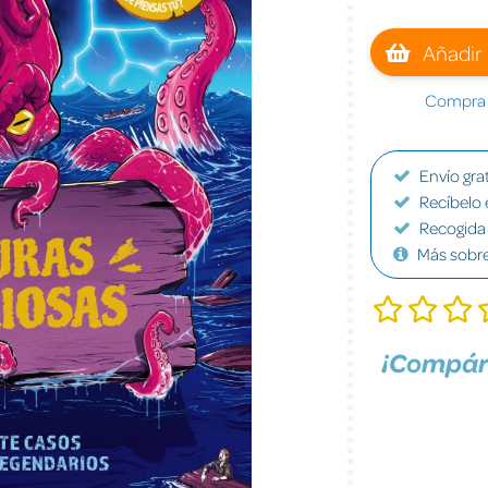
Añadir 
Compra a
Envío grat
Recíbelo 
Recogida 
Más sobr
¡Compár