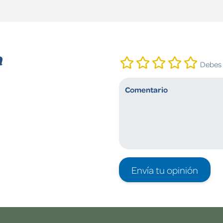
n
Debes i
Envía tu opinión