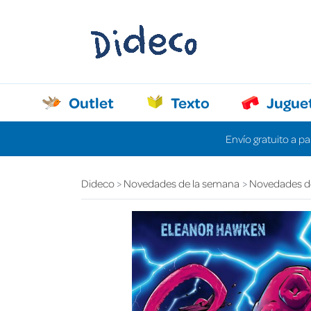
Outlet
Texto
Jugue
Envío gratuito a pa
Dideco
Novedades de la semana
Novedades d