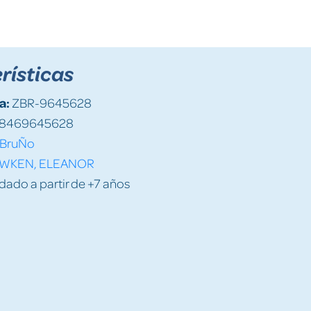
rísticas
a:
ZBR-9645628
8469645628
BruÑo
WKEN, ELEANOR
do a partir de +7 años