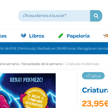
tes
Libros
Papelería
rtir de 60€ (Península). Recíbelo en 24/48 horas. Recogida en tiendas
e la semana
Novedades de la semana
Criaturas misteriosas
+7 años
Criatur
23,95