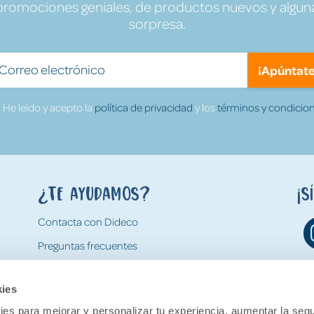
promociones geniales, de productos nuevos y algun
sorpresa.
¡Apúntate
He leído y acepto la
política de privacidad
y los
términos y condicion
¿Te ayudamos?
¡S
Contacta con Dideco
Preguntas frecuentes
Formas de pago
kies
Gastos y condiciones de envío
es para mejorar y personalizar tu experiencia, aumentar la segu