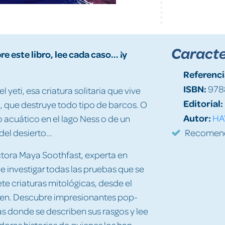
Caracte
 este libro, lee cada caso... ¡y
Referenci
ISBN:
978
 yeti, esa criatura solitaria que vive
Editorial:
n, que destruye todo tipo de barcos. O
Autor:
HA
o acuático en el lago Ness o de un
el desierto...
Recomenda
ctora Maya Soothfast, experta en
 e investigar todas las pruebas que se
ete criaturas mitológicas, desde el
ken. Descubre impresionantes pop-
as donde se describen sus rasgos y lee
doras historias de quienes los han