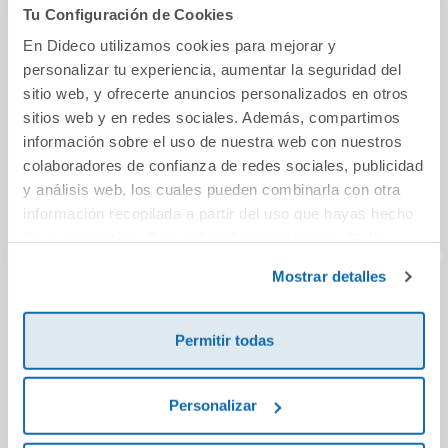
También podría gustarte...
Tu Configuración de Cookies
En Dideco utilizamos cookies para mejorar y
personalizar tu experiencia, aumentar la seguridad del
sitio web, y ofrecerte anuncios personalizados en otros
sitios web y en redes sociales. Además, compartimos
información sobre el uso de nuestra web con nuestros
colaboradores de confianza de redes sociales, publicidad
y análisis web, los cuales pueden combinarla con otra
información recopilada a partir del uso que hayas hecho
de sus servicios. Para más información consulta la
Política de Cookies
y la
Política de Privacidad
.
Mostrar detalles
La voz de tu
El pequeño conejo
El 
intuición
blanco (formato
Permitir todas
grande)
25,95€
18,00€
Personalizar
Comprar
Comprar