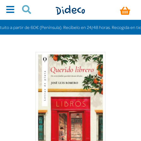
 a partir de 60€ (Península). Recíbelo en 24/48 horas. Recogida en tiendas 