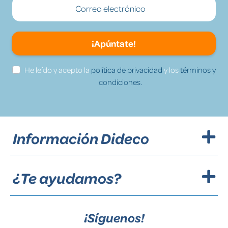
¡Apúntate!
He leído y acepto la
política de privacidad
y los
términos y
condiciones.
Información Dideco
¿Te ayudamos?
¡Síguenos!