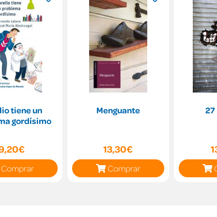
lio tiene un
Menguante
27
ma gordísimo
9,20€
13,30€
1
Comprar
Comprar