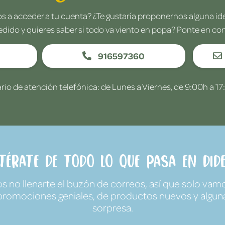
 a acceder a tu cuenta? ¿Te gustaría proponernos alguna i
edido y quieres saber si todo va viento en popa? Ponte en co
916597360
rio de atención telefónica: de Lunes a Viernes, de 9:00h a 17
ntérate de todo lo que pasa en Dide
no llenarte el buzón de correos, así que solo vamo
promociones geniales, de productos nuevos y algun
sorpresa.