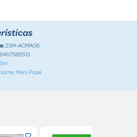
rísticas
a:
ZSM-ACMA06
8467585513
Sm
borne, Mary Pope