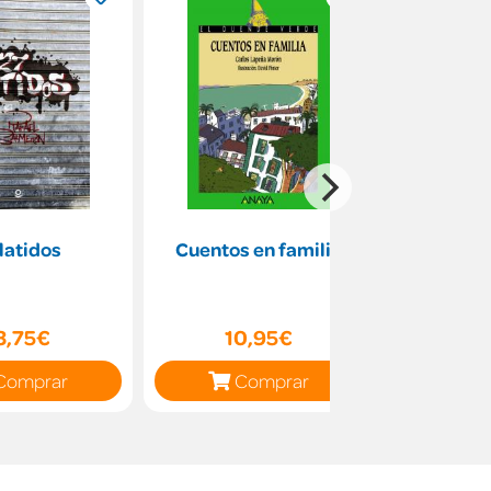
 latidos
Cuentos en familia
Ninja Kid
n
3,75€
10,95€
14
Comprar
Comprar
C