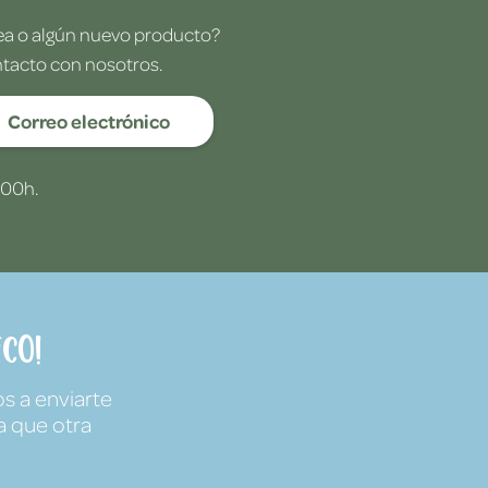
dea o algún nuevo producto?
ntacto con nosotros.
Correo electrónico
:00h.
co!
s a enviarte
a que otra