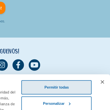
!
es.
íguenos!
Permitir todas
ridad del
demás,
Personalizar
fianza de
ión