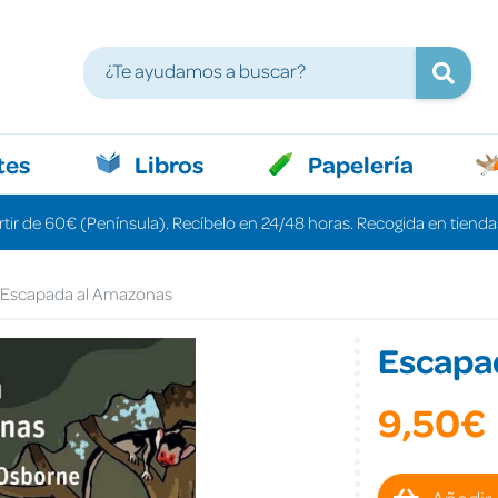
tes
Libros
Papelería
rtir de 60€ (Península). Recíbelo en 24/48 horas. Recogida en tiendas
Escapada al Amazonas
Escapa
9,50€
Añadir 