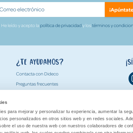
¡Apúntate
He leído y acepto la
política de privacidad
y los
términos y condicion
¿Te ayudamos?
¡S
Contacta con Dideco
Preguntas frecuentes
Formas de pago
kies
Gastos y condiciones de envío
es para mejorar y personalizar tu experiencia, aumentar la segu
Devoluciones
ncios personalizados en otros sitios web y en redes sociales. A
obre el uso de nuestra web con nuestros colaboradores de con
 y análisis web, los cuales pueden combinarla con otra informac