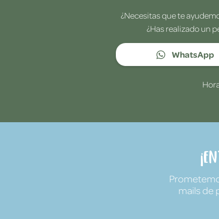
¿Necesitas que te ayudemos
¿Has realizado un p
WhatsApp
Hora
¡E
Prometemos 
mails de 