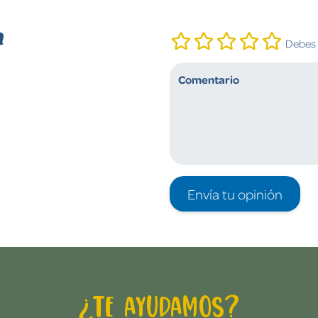
n
Debes i
Envía tu opinión
¿Te ayudamos?