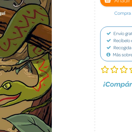
Compra a
Envío grat
Recíbelo 
Recogida 
Más sobr
¡Compár