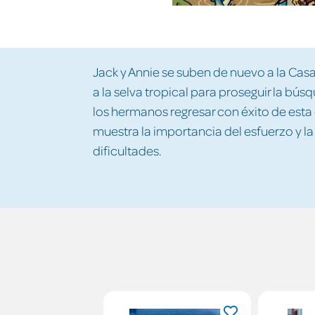
Jack y Annie se suben de nuevo a la Casa
a la selva tropical para proseguir la bú
los hermanos regresar con éxito de esta d
muestra la importancia del esfuerzo y l
dificultades.